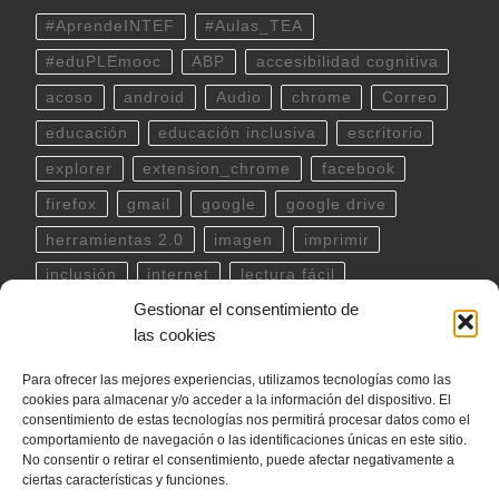
#AprendeINTEF
#Aulas_TEA
#eduPLEmooc
ABP
accesibilidad cognitiva
acoso
android
Audio
chrome
Correo
educación
educación inclusiva
escritorio
explorer
extension_chrome
facebook
firefox
gmail
google
google drive
herramientas 2.0
imagen
imprimir
inclusión
internet
lectura fácil
Gestionar el consentimiento de
Libreoffice
linux
musica
outlook
pdf
las cookies
powerpoint
scratch
Seguridad
spotify
Para ofrecer las mejores experiencias, utilizamos tecnologías como las
teclado
Telegram
terminal
twitter
cookies para almacenar y/o acceder a la información del dispositivo. El
ubuntu
video
WhatsApp
windows
consentimiento de estas tecnologías nos permitirá procesar datos como el
comportamiento de navegación o las identificaciones únicas en este sitio.
word
YouTube
No consentir o retirar el consentimiento, puede afectar negativamente a
ciertas características y funciones.