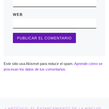
WEB
Este sitio usa Akismet para reducir el spam.
Aprende cómo se
procesan los datos de tus comentarios.
Navegación de entradas
Entrada anterior
ARTÍCULO: EL ESTANCAMIENTO DE LA #INCLUSIÓN EDUCATIVA DEL ALUMNADO CON #DISCAPACIDAD.