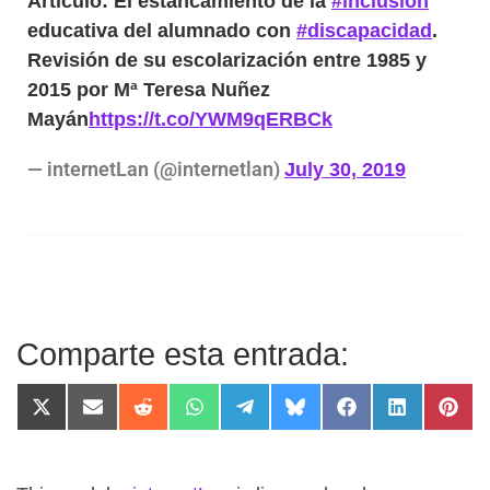
Artículo: El estancamiento de la
#inclusión
educativa del alumnado con
#discapacidad
.
Revisión de su escolarización entre 1985 y
2015 por Mª Teresa Nuñez
Mayán
https://t.co/YWM9qERBCk
— internetLan (@internetlan)
July 30, 2019
Comparte esta entrada: