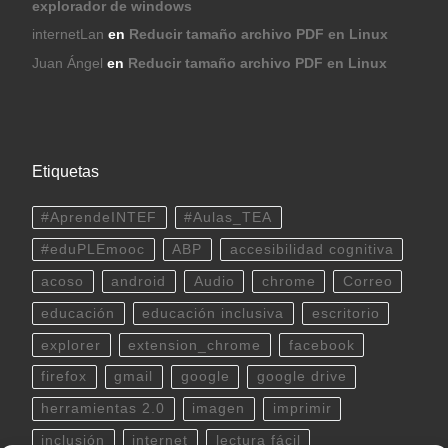
explorador de windows
internetLan
en
Reducir tamaño archivo PDF en Linux
Juan Ángel
en
Reducir tamaño archivo PDF en Linux
Etiquetas
#AprendeINTEF
#Aulas_TEA
#eduPLEmooc
ABP
accesibilidad cognitiva
acoso
android
Audio
chrome
Correo
educación
educación inclusiva
escritorio
explorer
extension_chrome
facebook
firefox
gmail
google
google drive
herramientas 2.0
imagen
imprimir
inclusión
internet
lectura fácil