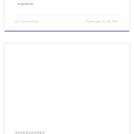
explorer
por
internetLan
Publicada
22.08.2007
Al navegar por la Red, a menudo, nos encontramos con la
posibilidad de leer documentos pdf. Tanto en explorer,
como en firefox u otros navegadores, la acción por defecto
suele ser que el documento se abre en la propia ventana,
ya que adobe acrobat se integra con estos programas. Esto
[…]
NAVEGADORES