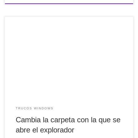
Cuando abrimos el explorador de windows, generalmente
se abre la carpeta Mis Documentos. Si quieres que se
muestre otra carpeta solo tienes que seguir las siguientes
instrucciones: Vete a Inicio >> programas >> Accesorios.
Sobre el icono del explorador de windows, botón derecho
de ratón y selecciona propiedades. En el […]
TRUCOS WINDOWS
Cambia la carpeta con la que se
abre el explorador