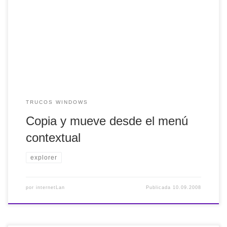
escribe regedit y dale a aceptar. Una vez en la ventana del
registro busca la entrada HKEY_CLASSES_ROOT,
AllFilesistemObjects, shellex y ContextMenuHandlers.
Cuando estés en este último, botón derecho de ratón, elige
la entrada […]
TRUCOS WINDOWS
Copia y mueve desde el menú
contextual
explorer
por
internetLan
Publicada
10.09.2008