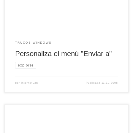
visualización de archivos ocultos. ¿Cómo se hace? Desde
el explorador de windows >> herramientas >> Opciones […]
TRUCOS WINDOWS
Personaliza el menú "Enviar a"
explorer
por
internetLan
Publicada
11.10.2008
Por defecto, esta posibilidad no viene activada. Para
lograrlo sigue los siguientes pasos. Inicio >> ejectuar >>