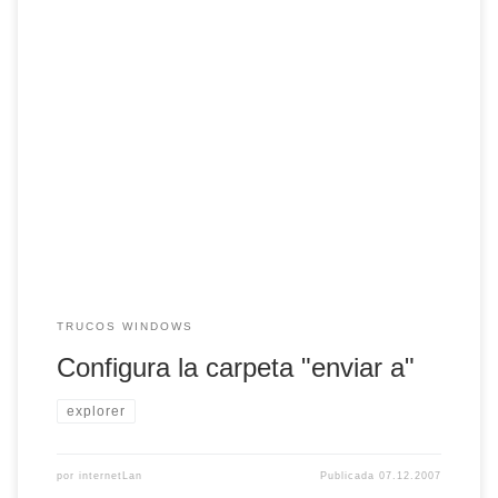
El menú enviar a es una de las opciones por defecto que
tiene windows. Si te sitúas, por ejemplo, en el escritorio,
seleccionas un archivo y haces clic con el botón derecho de
ratón puedes ver esta opción. A veces, quizás no tengas la
opción que deseas. Para evitar esto, […]
TRUCOS WINDOWS
Configura la carpeta "enviar a"
explorer
por
internetLan
Publicada
07.12.2007