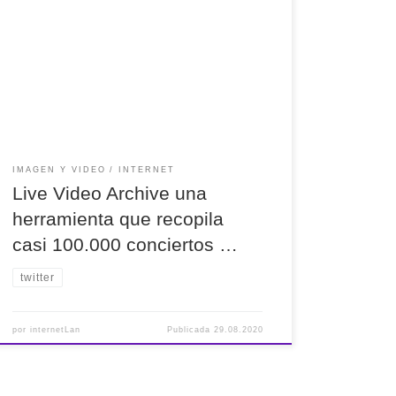
Live Video Archive una herramienta que recopila
casi 100.000 conciertos por streaming gratuitos.
Una auténtica gozada vía @wwwhatsnew
IMAGEN Y VIDEO
INTERNET
Live Video Archive una
herramienta que recopila
casi 100.000 conciertos …
twitter
por
internetLan
Publicada
29.08.2020