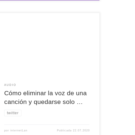
Cómo eliminar la voz de una canción y quedarse
solo con la música) http://ow.ly/ACjV50ADEHx vía
@wwwhatsnew
AUDIO
Cómo eliminar la voz de una
canción y quedarse solo …
twitter
por
internetLan
Publicada
22.07.2020