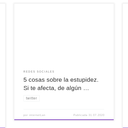
5 cosas sobre la estupidez. Si te afecta, de algún
modo te vence. por lo tanto, hay que intentar
que no nos afecte vía @roserbatlle
REDES SOCIALES
5 cosas sobre la estupidez.
Si te afecta, de algún …
twitter
por
internetLan
Publicada
31.07.2020