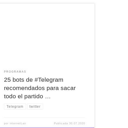
25 bots de #Telegram recomendados para sacar
todo el partido a la app vía @xatakandroid
PROGRAMAS
25 bots de #Telegram
recomendados para sacar
todo el partido …
Telegram
twitter
por
internetLan
Publicada
30.07.2020