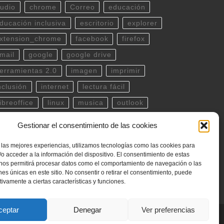
udio
chrome
Correo
educación
ducación inclusiva
escritorio
explorer
xtension_chrome
facebook
firefox
mail
google
google drive
erramientas 2.0
imagen
imprimir
nclusión
internet
lectura fácil
ibreoffice
linux
musica
outlook
df
powerpoint
scratch
Seguridad
Gestionar el consentimiento de las cookies
potify
teclado
Telegram
terminal
 las mejores experiencias, utilizamos tecnologías como las cookies para
witter
ubuntu
video
WhatsApp
o acceder a la información del dispositivo. El consentimiento de estas
 nos permitirá procesar datos como el comportamiento de navegación o las
indows
word
YouTube
ones únicas en este sitio. No consentir o retirar el consentimiento, puede
tivamente a ciertas características y funciones.
ceptar
Denegar
Ver preferencias