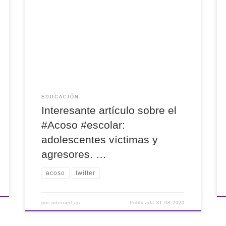
Interesante artículo sobre el #Acoso #escolar:
adolescentes víctimas y agresores. La
implicación en ciclos de violencia vía
@Bordonsep
EDUCACIÓN
Interesante artículo sobre el
#Acoso #escolar:
adolescentes víctimas y
agresores. …
acoso
twitter
por
internetLan
Publicada
31.08.2020