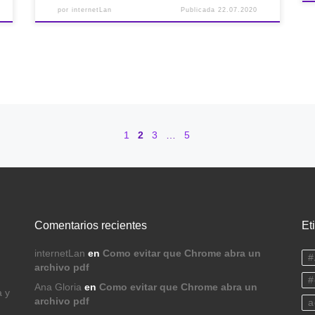
por
internetLan
Publicada
22.07.2020
1
2
3
…
5
Comentarios recientes
Et
internetLan
en
Como evitar que Chrome abra un
#
archivo pdf
#
Ana Gloria
en
Como evitar que Chrome abra un
a y
archivo pdf
a