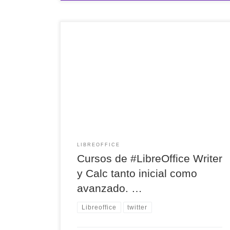
Cursos de #LibreOffice Writer y Calc tanto inicial
como avanzado. Si quieres solucionar tus dudas
sobre #Writer y #Calc os recomiendo estos
cursos.
LIBREOFFICE
Cursos de #LibreOffice Writer
y Calc tanto inicial como
avanzado. …
Libreoffice
twitter