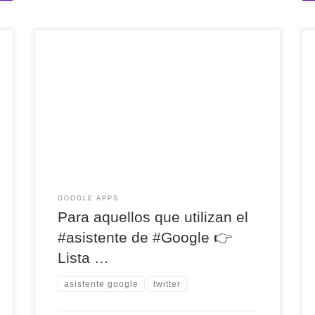
Para aquellos que utilizan el #asistente de
#Google 👉 Lista con todos los comandos de voz
‘Ok, Google’ para el asistente de Google en 2020
vía @computerhoy https://t.co/r3cSSm26mJ —
internetLan (@internetlan) July 21, 2020
GOOGLE APPS
Para aquellos que utilizan el
#asistente de #Google 👉
Lista …
asistente google
twitter