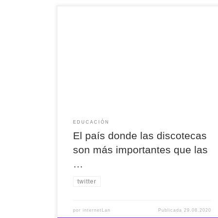
El país donde las discotecas son más
importantes que las escuelas. "La educación no
interesa a nadie salvo a los padres con hijos en
edad educativa" 👉 José Antonio Marina
EDUCACIÓN
El país donde las discotecas
son más importantes que las
…
twitter
por
internetLan
Publicada
29.08.2020