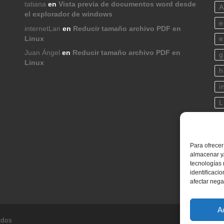
tatiana
en
Vista previa de documentos word desde
A
el explorador de windows
e
internetLan
en
Reducir tamaño archivo PDF en
Linux
e
Juan Ángel
en
Reducir tamaño archivo PDF en
g
Linux
h
i
L
p
s
Para ofrecer
t
almacenar y/
tecnologías
w
identificaci
afectar nega
A
ados