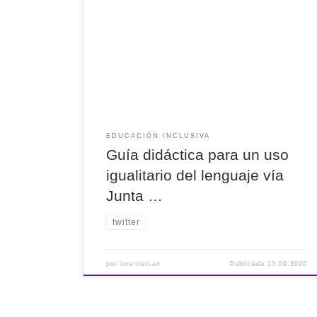
Guía didáctica para un uso igualitario del
lenguaje vía Junta Andalucía ¿Piensas como
hablas? #Secundaria #CiclosFormativos
#Bachillerato
EDUCACIÓN INCLUSIVA
Guía didáctica para un uso
igualitario del lenguaje vía
Junta …
twitter
por
internetLan
Publicada
13.09.2020