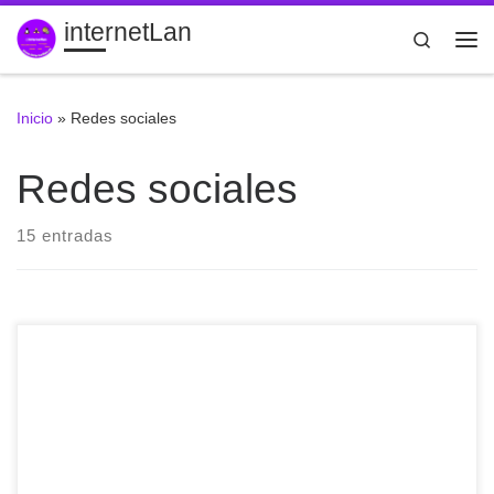
internetLan
Saltar al contenido
Search
Me
Inicio
»
Redes sociales
Redes sociales
15 entradas
18 trucos para #Telegram que deberías conocer
http://ow.ly/tNR150CYCXn vía @EGInformatico