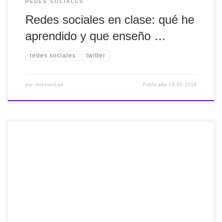
REDES SOCIALES
Redes sociales en clase: qué he
aprendido y que enseño …
redes sociales
twitter
por
internetLan
Publicada
19.06.2018
10 consejos para protegerse en las redes sociales via
@eroskiconsumer https://t.co/erAOljLbCp — internetLan
(@internetlan) 2018(e)ko apirilak 18