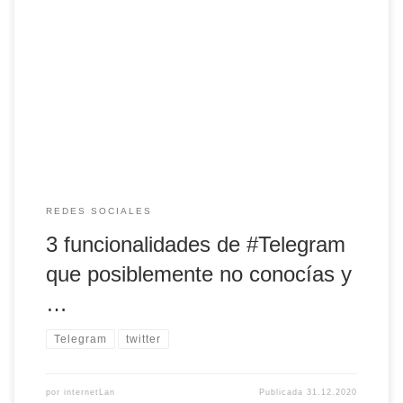
3 funcionalidades de #Telegram que posiblemente no
conocías y que seguramente te van a encantar vía
@androidsis
REDES SOCIALES
3 funcionalidades de
#Telegram
que posiblemente no conocías y
…
Telegram
twitter
por
internetLan
Publicada
31.12.2020