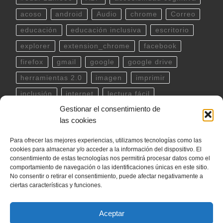
acoso
android
Audio
chrome
Correo
educación
educación inclusiva
escritorio
explorer
extension_chrome
facebook
firefox
gmail
google
google drive
herramientas 2.0
imagen
imprimir
inclusión
internet
lectura fácil
Gestionar el consentimiento de
Libreoffice
linux
musica
outlook
pdf
las cookies
powerpoint
scratch
Seguridad
spotify
Para ofrecer las mejores experiencias, utilizamos tecnologías como las
teclado
Telegram
terminal
twitter
cookies para almacenar y/o acceder a la información del dispositivo. El
ubuntu
video
WhatsApp
windows
consentimiento de estas tecnologías nos permitirá procesar datos como el
comportamiento de navegación o las identificaciones únicas en este sitio.
word
YouTube
No consentir o retirar el consentimiento, puede afectar negativamente a
ciertas características y funciones.
Aceptar