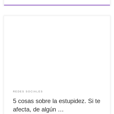
5 cosas sobre la estupidez. Si te afecta, de algún modo te
vence. por lo tanto, hay que intentar que no nos afecte vía
@roserbatlle
REDES SOCIALES
5 cosas sobre la estupidez. Si te
afecta, de algún …