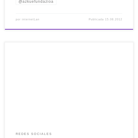
@azkuefundazioa
por
internetLan
Publicada
15.08.2012
Para conectar twitter con Evernote hay muchas maneras,
pero las que personalmente destaco son las dos siguientes:
La primera, consistiría con IFTTT, por ejemplo: La
segunda, en tu twitter sigue la cuenta llamada @myEN.
Automáticamente esta cuenta te seguirá a ti. En unos
minutos @myEN te mandará un mensaje directo […]
REDES SOCIALES