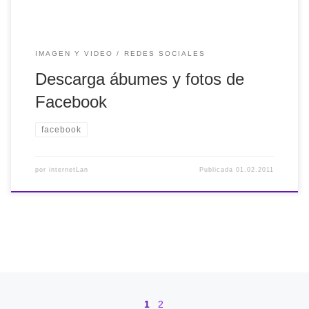
IMAGEN Y VIDEO
REDES SOCIALES
Descarga ábumes y fotos de
Facebook
facebook
por
internetLan
Publicada
01.02.2011
Navegación de entradas
1
2