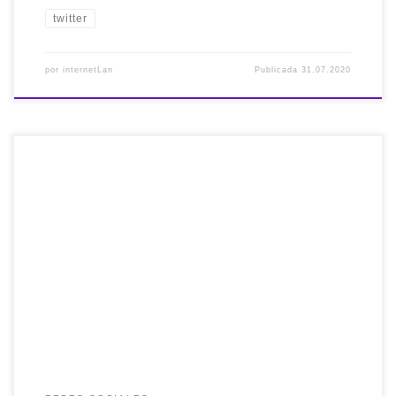
twitter
por
internetLan
Publicada
31.07.2020
Redes sociales en clase: qu? he aprendido y que ense?o a
mis alumnos via @jlori https://t.co/Vq8l3APa2c —
internetLan (@internetlan) 2018(e)ko ekainaren 18(a)