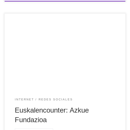
Aurten 20. urteurrena izan du Euskal Encounterrak. Urtez
urte programazio, online joko eta deskarga zale gehiago
hurbiltzen dira BECeko aretora lau eguneko topaketan.
Haiekin batera, erakunde eta enpresek ere lekua izaten
dute. Aurtengoan Azkue Fundazioa, Gaztebizz eta
BiscayTIK Fundazioa elkarlanean aritu dira eta
Euskaltweetrona izeneko aparailua prestatu dute honako bi
[…]
INTERNET
REDES SOCIALES
Euskalencounter: Azkue
Fundazioa