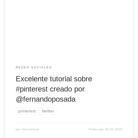
Excelente tutorial sobre #pinterest creado por
@fernandoposada https://t.co/nTllGWIIIK — internetLan
(@internetlan) 2018(e)ko urtarrilak 30
REDES SOCIALES
Excelente tutorial sobre
#pinterest creado por
@fernandoposada
pinterest
twitter
por
internetLan
Publicada
30.01.2018