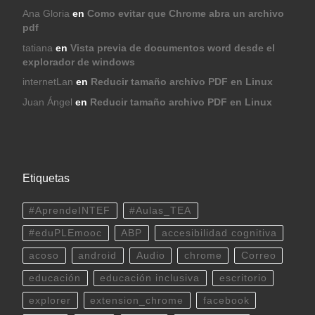
Ana Gloria
en
Como evitar que Chrome abra un archivo
pdf
tatiana
en
Vista previa de documentos word desde el
explorador de windows
internetLan
en
Reducir tamaño archivo PDF en Linux
Juan Ángel
en
Reducir tamaño archivo PDF en Linux
Etiquetas
#AprendeINTEF
#Aulas_TEA
#eduPLEmooc
ABP
accesibilidad cognitiva
acoso
android
Audio
chrome
Correo
educación
educación inclusiva
escritorio
explorer
extension_chrome
facebook