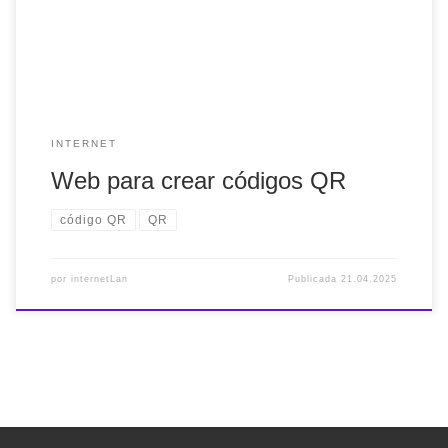
generator/ Las posibilidades que ofrece esta web son
abundantes, pero me voy a centrar en unas
recomendaciones generales […]
INTERNET
Web para crear códigos QR
código QR
QR
por
internetLan
Publicada
21.04.2025