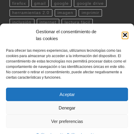
firefox
gmail
google
google drive
herramientas 2.0
imagen
imprimir
inclusión
internet
lectura fácil
Gestionar el consentimiento de
Libreoffice
linux
musica
outlook
pdf
las cookies
powerpoint
scratch
Seguridad
spotify
Para ofrecer las mejores experiencias, utilizamos tecnologías como las
teclado
Telegram
terminal
twitter
cookies para almacenar y/o acceder a la información del dispositivo. El
ubuntu
video
WhatsApp
windows
consentimiento de estas tecnologías nos permitirá procesar datos como el
comportamiento de navegación o las identificaciones únicas en este sitio.
word
YouTube
No consentir o retirar el consentimiento, puede afectar negativamente a
ciertas características y funciones.
Aceptar
© 2026
internetLan
– Todos los derechos reservados
Denegar
Funciona con
WP
– Diseñado con el
Tema Customizr
Ver preferencias