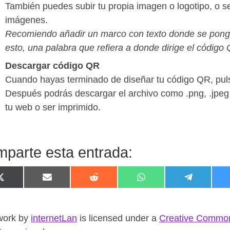
También puedes subir tu propia imagen o logotipo, o se
imágenes.
Recomiendo añadir un marco con texto donde se ponga
esto, una palabra que refiera a donde dirige el código
Descargar código QR
Cuando hayas terminado de diseñar tu código QR, pul
Después podrás descargar el archivo como .png, .jpeg o
tu web o ser imprimido.
parte esta entrada:
Compartir en X (Twitter)
Compartir en Email
Compartir en Reddit
Compartir en WhatsA
Compartir
work
by
internetLan
is licensed under a
Creative Common