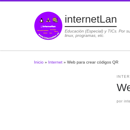
Saltar al contenido
internetLan
Educación (Especial) y TICs. Por s
linux, programas, etc.
Inicio
»
Internet
»
Web para crear códigos QR
INTE
We
por
int