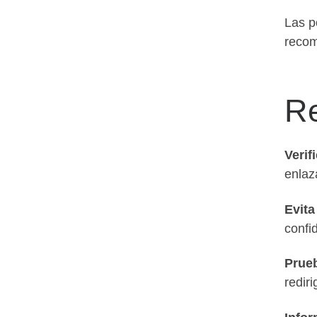
Las p
recom
R
Verif
enlaz
Evita
confi
Prue
redir