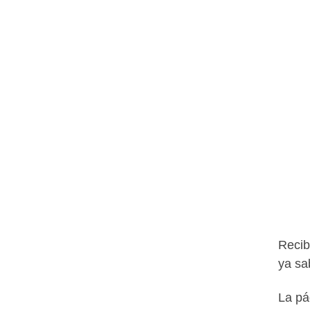
Recib
ya sa
La p