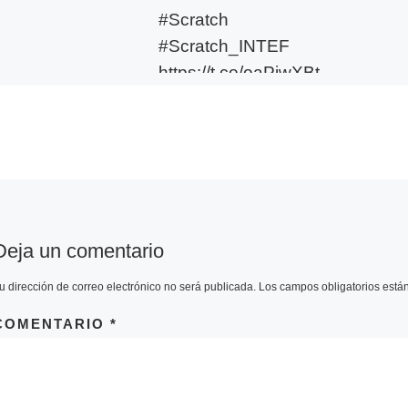
#Scratch
#Scratch_INTEF
https://t.co/oaPiwXBt
DM
Juego de preguntas sobre
cambio climatico con
#Scratch #Scratch_INTEF
https://t.co/oaPiwXBtDM —
internetLan (@internetlan)
April 24, 2017 from Twitter
Deja un comentario
https://twitter.com/internetla
n April 25, 2017 […]
u dirección de correo electrónico no será publicada.
Los campos obligatorios est
COMENTARIO
*