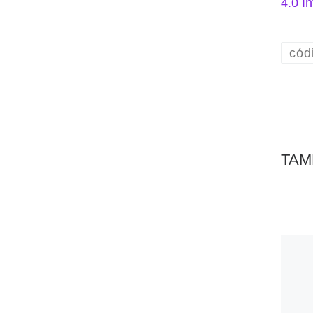
4.0 I
cód
TAM