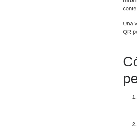
Infor
conte
Una v
QR pe
Có
pe