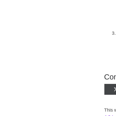
Com
This 