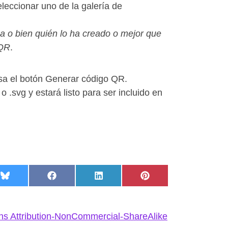
leccionar uno de la galería de
 o bien quién lo ha creado o mejor que
 QR
.
sa el botón Generar código QR.
 .svg y estará listo para ser incluido en
pp
 en Telegram
Compartir en Bluesky
Compartir en Facebook
Compartir en LinkedIn
Compartir en Pintere
s Attribution-NonCommercial-ShareAlike