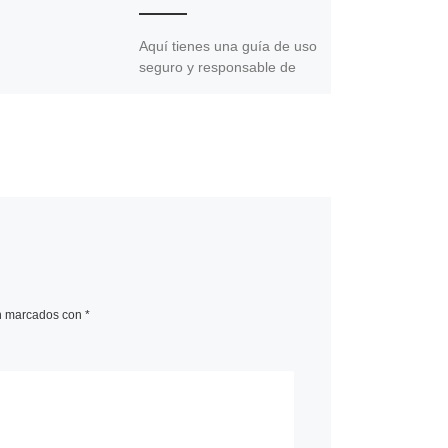
Aquí tienes una guía de uso
seguro y responsable de
internet para profesionales
de servicios a la infancia
publicada por el
Observatorio […]
án marcados con
*