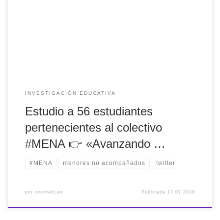
👉 "Avanzando hacia la #inclusión #intercultural:
percepciones de los menores extranjetos no acompañados
de centros educativos españoles vía Revista de Educación
Inclusiva 2019 http://
INVESTIGACIÓN EDUCATIVA
Estudio a 56 estudiantes
pertenecientes al colectivo
#MENA 👉 «Avanzando …
#MENA
menores no acompañados
twitter
por
internetLan
Publicada
12.07.2019