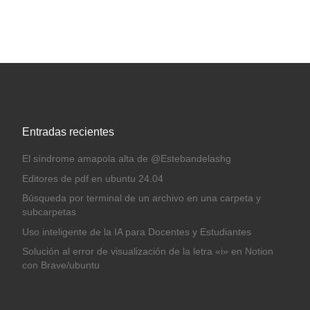
Entradas recientes
El síndrome amapola alta de @Estebandelashg
Editores de pdf en ubuntu 24.04
Búsqueda por terminal de un archivo en una carpeta y
subcarpetas
Uso inteligente de la IA para Docentes y Estudiantes
Solución al error de visualización de la letra «i» en Notion
con Brave/ubuntu