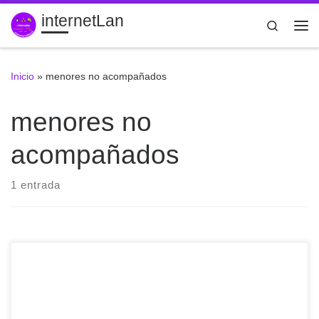
internetLan
Saltar al contenido
Search
Me
Inicio
»
menores no acompañados
menores no
acompañados
1 entrada
Estudio a 56 estudiantes pertenecientes al colectivo #MENA