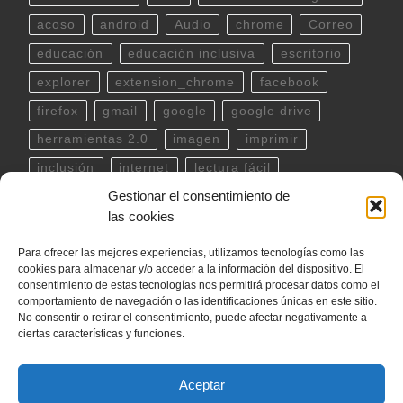
acoso
android
Audio
chrome
Correo
educación
educación inclusiva
escritorio
explorer
extension_chrome
facebook
firefox
gmail
google
google drive
herramientas 2.0
imagen
imprimir
inclusión
internet
lectura fácil
Gestionar el consentimiento de
Libreoffice
linux
musica
outlook
pdf
las cookies
powerpoint
scratch
Seguridad
spotify
Para ofrecer las mejores experiencias, utilizamos tecnologías como las
teclado
Telegram
terminal
twitter
cookies para almacenar y/o acceder a la información del dispositivo. El
ubuntu
video
WhatsApp
windows
consentimiento de estas tecnologías nos permitirá procesar datos como el
comportamiento de navegación o las identificaciones únicas en este sitio.
word
YouTube
No consentir o retirar el consentimiento, puede afectar negativamente a
ciertas características y funciones.
Aceptar