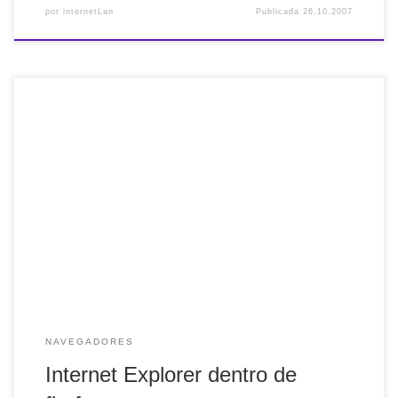
por
internetLan
Publicada
26.10.2007
Está claro que personalmente tengo preferencia por firefox,
a pesar de algunos crebaderos de cabeza que me ha dado.
Sobre todo al pasar a la versión 2.X. Sin embargo,
actualmente me funciona a las mil maravillas, pero…
siempre hay un "pero". En ocasiones, algunas páginas
webs no se ven como […]
NAVEGADORES
Internet Explorer dentro de