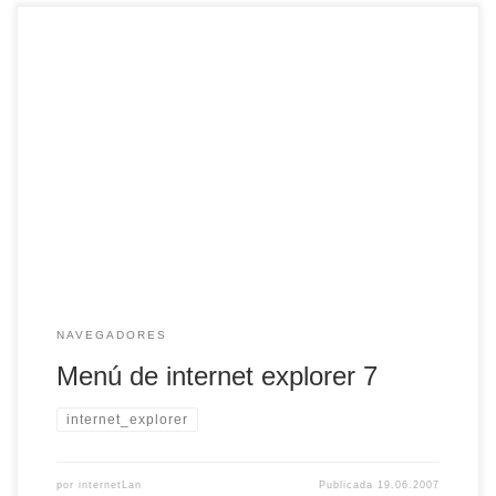
Si utilizas internet explorer 7 habras podido comprobar que
el menú no está. Aparece cuando pulsas la tecla Alt. Si eres
de los que prefieren tener fija la barra de menú, solo tienes
que seguir los siguientes pasos que he encontrado en
internet: Vete a inicio >> ejecutar e inserta […]
NAVEGADORES
Menú de internet explorer 7
internet_explorer
por
internetLan
Publicada
19.06.2007