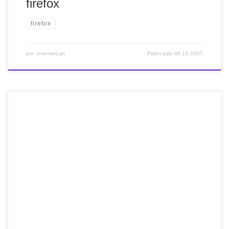
firefox
firefox
por
internetLan
Publicada
06.10.2007
Estos son los buscadores específicos de google que
ayudan a acotar la información sobre temas relacionados
con: Sistema operativo Linux: www.google.com/linux
Sistema operativo Mac: www.google.com/mac Gobierno de
los Estados Unidos: www.google.com/unclesam Microsoft:
www.google.com/microsoft Universidades:
www.google.com/options/universities Unix *BSD:
www.google.com/bsd