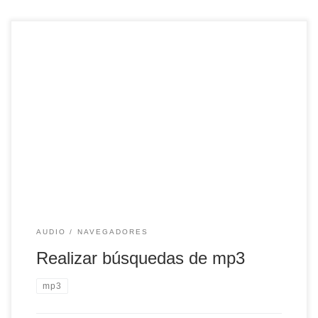
Con google puedes lograr una lista de servidores que
contienen canciones que buscas. Si analizas un poco la
orden de búsqueda que está más abajo, te darás cuenta
que solo tienes que sustituir cadena por el grupo, canción o
albúm que estás buscando. Incluso hay algunos enlaces
que ya implementan […]
AUDIO
NAVEGADORES
Realizar búsquedas de mp3
mp3