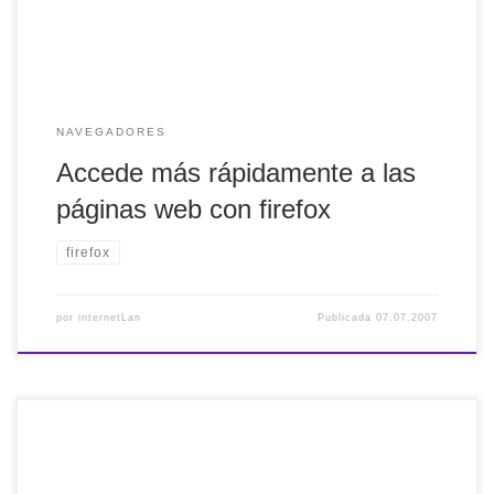
[…]
NAVEGADORES
Accede más rápidamente a las
páginas web con firefox
firefox
por
internetLan
Publicada
07.07.2007
Lo primero hay decir, ¡como no!, que hay una extensión