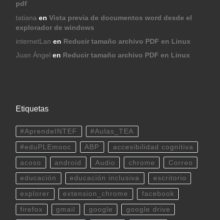
pdf
tatiana
en
Vista previa de documentos word desde el
explorador de windows
internetLan
en
Reducir tamaño archivo PDF en Linux
Juan Ángel
en
Reducir tamaño archivo PDF en Linux
Etiquetas
#AprendeINTEF
#Aulas_TEA
#eduPLEmooc
ABP
accesibilidad cognitiva
acoso
android
Audio
chrome
Correo
educación
educación inclusiva
escritorio
explorer
extension_chrome
facebook
firefox
gmail
google
google drive