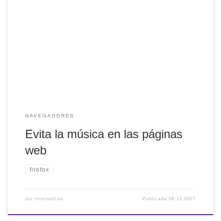
Si quieres evitar que cuando accedas a una página web se
escuche su música sigue el siguiente consejo: Pulsa el
botón Tab que hace que se muestre el menu de opciones
en internet explorer 7. Clic en Herramientas >> Opciones
de internet. En la ventana que se ha abierto, pulsa […]
NAVEGADORES
Evita la música en las páginas
web
firefox
por
internetLan
Publicada
06.11.2007