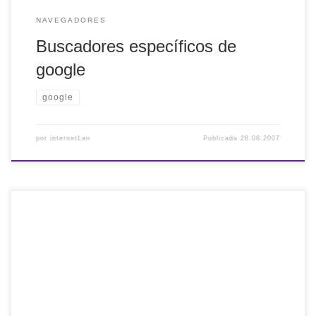
NAVEGADORES
Buscadores específicos de
google
google
por
internetLan
Publicada
28.08.2007
Este es uno de los trucos, que a mi entender, más polémica
trae en los foros. Por eso te aviso, que hay opiniones para
todos los gustos sobre cómo acelerar la navegación por
internet con firefox. Escribe en la barra de direcciones
about:config. Pulsa aceptar. Una vez nos encontremos en