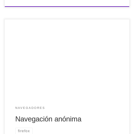
Si quieres navegar de manera anónima y no quieres
instalar ningún software especial como Steganos Internet
Anonym o Safe Surfing Suite o iPIG Cliente, puedes ir a los
siguientes sitios web como: Anonymouse. ProxyDom.
Myproxy.ca. Tras cargar una de estas páginas en tu
navegador, solo debes introducir la dirección del […]
NAVEGADORES
Navegación anónima
firefox