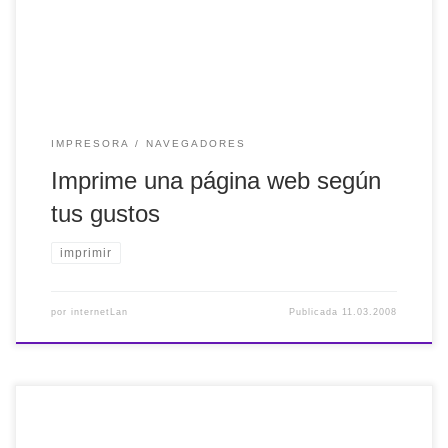
que hayas elegido los elementos de la web, puede insertar
texto, reorganizar el […]
IMPRESORA
NAVEGADORES
Imprime una página web según
tus gustos
imprimir
por
internetLan
Publicada
11.03.2008