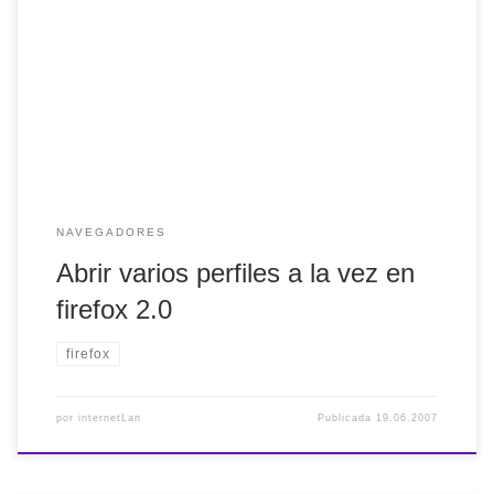
Profileswitcher para realizar este truco. De todas formas, si
andas saturado de extensiones puedes hacer lo siguiente:
Lo primero que tienes que hacer es acceder al
adminsitrador de perfiles. Inicio >> ejectuar y escribe:
firefox -p, pulsa aceptar. Dale a […]
NAVEGADORES
Abrir varios perfiles a la vez en
firefox 2.0
firefox
por
internetLan
Publicada
19.06.2007