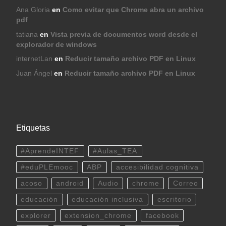
Ana Gloria
en
Como evitar que Chrome abra un archivo
pdf
tatiana
en
Vista previa de documentos word desde el
explorador de windows
internetLan
en
Reducir tamaño archivo PDF en Linux
Juan Ángel
en
Reducir tamaño archivo PDF en Linux
Etiquetas
#AprendeINTEF
#Aulas_TEA
#eduPLEmooc
ABP
accesibilidad cognitiva
acoso
android
Audio
chrome
Correo
educación
educación inclusiva
escritorio
explorer
extension_chrome
facebook