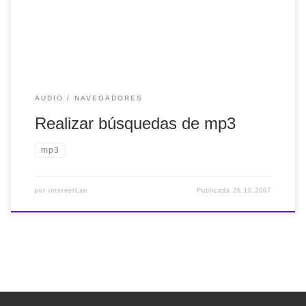
albúm que estás buscando. Incluso hay algunos enlaces
que ya implementan […]
AUDIO
NAVEGADORES
Realizar búsquedas de mp3
mp3
por
internetLan
Publicada
26.10.2007