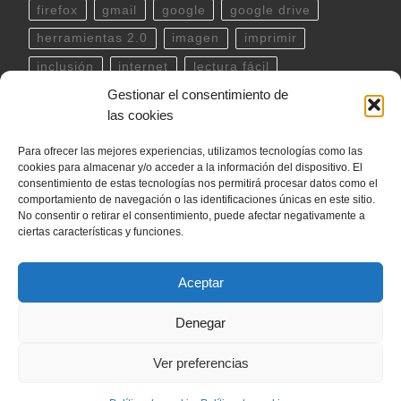
firefox
gmail
google
google drive
herramientas 2.0
imagen
imprimir
inclusión
internet
lectura fácil
Gestionar el consentimiento de
Libreoffice
linux
musica
outlook
pdf
las cookies
powerpoint
scratch
Seguridad
spotify
Para ofrecer las mejores experiencias, utilizamos tecnologías como las
teclado
Telegram
terminal
twitter
cookies para almacenar y/o acceder a la información del dispositivo. El
ubuntu
video
WhatsApp
windows
consentimiento de estas tecnologías nos permitirá procesar datos como el
comportamiento de navegación o las identificaciones únicas en este sitio.
word
YouTube
No consentir o retirar el consentimiento, puede afectar negativamente a
ciertas características y funciones.
Aceptar
© 2026
internetLan
– Todos los derechos reservados
Denegar
Funciona con
WP
– Diseñado con el
Tema Customizr
Ver preferencias