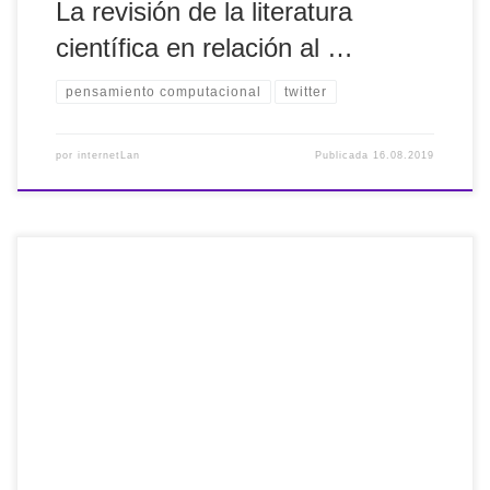
La revisión de la literatura
científica en relación al …
pensamiento computacional
twitter
por
internetLan
Publicada
16.08.2019
No sé a dónde vamos a llegar. Además de pedir
#evidencias científicas a la hora de innovar
educativamente, tendremos que exigir líderes educativos
consecuentes 😜😜 Implantaron un proyecto educativo
innovador, fracasó, y seguirán adelante con él 😲😲
http://ow.ly/aqDS50vxhh8