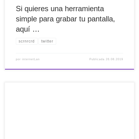
Si quieres una herramienta
simple para grabar tu pantalla,
aquí …
scrnrcrd
twitter
por
internetLan
Publicada
26.08.2019
15 libros adaptados a #LecturaFácil
http://ow.ly/quHd50vHIZY #Recomendado