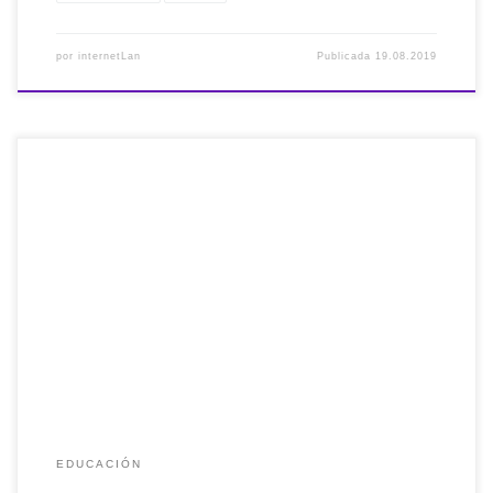
por
internetLan
Publicada
19.08.2019
La revisión de la literatura científica en relación al desarrollo
del #PensamientoComputacional con #Scratch indica que
es necesario investigar más sobre: - Enfoques didácticos -
Comparativa con otros lenguajes - Educación infantil
EDUCACIÓN