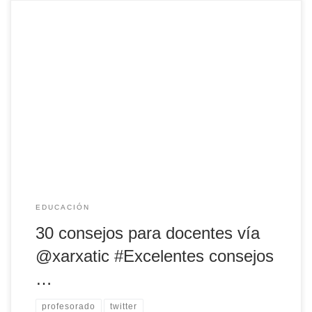
30 consejos para docentes vía @xarxatic #Excelentes
consejos de Jordi: No seas humilde, reconoce tus fracasos
y limitaciones entre otros...👏👏 #chapeau #Recomendado
EDUCACIÓN
30 consejos para docentes vía
@xarxatic #Excelentes consejos
…
profesorado
twitter