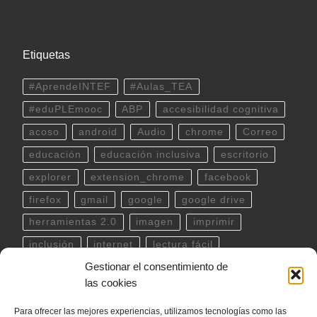
Etiquetas
#AprendeINTEF
#Aulas_TEA
#eduPLEmooc
ABP
accesibilidad cognitiva
acoso
android
Audio
chrome
Correo
educación
educación inclusiva
escritorio
explorer
extension_chrome
facebook
firefox
gmail
google
google drive
herramientas 2.0
imagen
imprimir
inclusión
internet
lectura fácil
Gestionar el consentimiento de
Libreoffice
linux
musica
outlook
pdf
las cookies
powerpoint
scratch
Seguridad
spotify
Para ofrecer las mejores experiencias, utilizamos tecnologías como las
teclado
Telegram
terminal
twitter