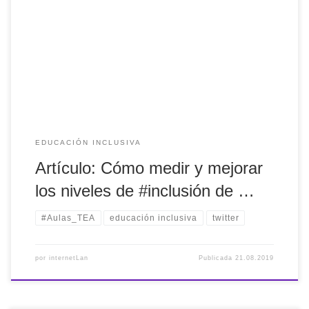
Artículo: Cómo medir y mejorar los niveles de #inclusión de
personas con #TEA en el #centro #educativo por Lucía
Madero & Luis Arenas
EDUCACIÓN INCLUSIVA
Artículo: Cómo medir y mejorar
los niveles de #inclusión de …
#Aulas_TEA
educación inclusiva
twitter
por
internetLan
Publicada
21.08.2019