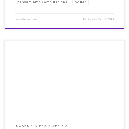
pensamiento computacional
twitter
por
internetLan
Publicada
27.08.2019
Si quieres una herramienta simple para grabar tu pantalla,
aquí tienes una gratuita y sin instalación. Tan simple como
grabar y descargar el vídeo #scrnrcrd 👍 ➡️
http://ow.ly/dCzq50vIygo
IMAGEN Y VIDEO
WEB 2.0