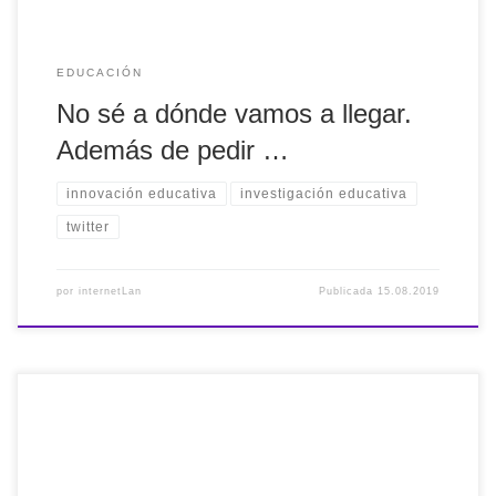
EDUCACIÓN
No sé a dónde vamos a llegar.
Además de pedir …
innovación educativa
investigación educativa
twitter
por
internetLan
Publicada
15.08.2019
Artículo: La valoración de las #aulas #TEA en la #Educación