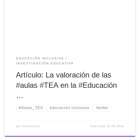
#Infantil: la voz de #docentes y #familias por Belén de la
Torre et al.
EDUCACIÓN INCLUSIVA
INVESTIGACIÓN EDUCATIVA
Artículo: La valoración de las
#aulas #TEA en la #Educación
…
#Aulas_TEA
educación inclusiva
twitter
por
internetLan
Publicada
14.08.2019