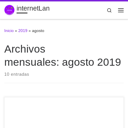
internetLan
Saltar al contenido
Search
Me
Inicio
»
2019
»
agosto
Archivos
mensuales:
agosto 2019
10 entradas
¿Cuándo veremos que el dichoso informe #PISA es menos