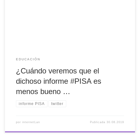
bueno de lo que pensamos? Éxito académico ≠ Exito
educativo . Países en los que no se reconocen los
derechos sociales, ni el de las mujeres... no deben ser
ejemplos de buenos sistemas educativos
EDUCACIÓN
¿Cuándo veremos que el
dichoso informe #PISA es
menos bueno …
informe PISA
twitter
por
internetLan
Publicada
30.08.2019