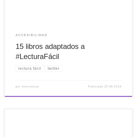
ACCESIBILIDAD
15 libros adaptados a
#LecturaFácil
lectura fácil
twitter
por
internetLan
Publicada
25.08.2019