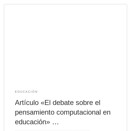
Artículo "El debate sobre el pensamiento computacional en
educación" vía @jordi_a et al. Se necesita un marco
conceptual que lo defina para disponer de criterios sobre
cómo enseñarlo en las etapas educativas
EDUCACIÓN
Artículo «El debate sobre el
pensamiento computacional en
educación» …