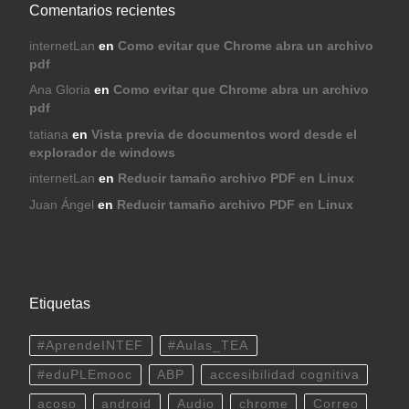
Comentarios recientes
internetLan
en
Como evitar que Chrome abra un archivo
pdf
Ana Gloria
en
Como evitar que Chrome abra un archivo
pdf
tatiana
en
Vista previa de documentos word desde el
explorador de windows
internetLan
en
Reducir tamaño archivo PDF en Linux
Juan Ángel
en
Reducir tamaño archivo PDF en Linux
Etiquetas
#AprendeINTEF
#Aulas_TEA
#eduPLEmooc
ABP
accesibilidad cognitiva
acoso
android
Audio
chrome
Correo