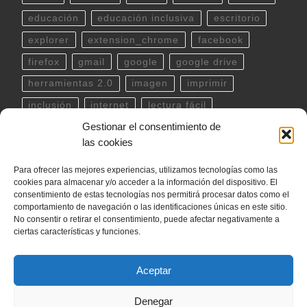
educación
educación inclusiva
escritorio
explorer
extension_chrome
facebook
firefox
gmail
google
google drive
herramientas 2.0
imagen
imprimir
inclusión
internet
lectura fácil
Gestionar el consentimiento de
Libreoffice
linux
musica
outlook
pdf
las cookies
powerpoint
scratch
Seguridad
spotify
Para ofrecer las mejores experiencias, utilizamos tecnologías como las
teclado
Telegram
terminal
twitter
cookies para almacenar y/o acceder a la información del dispositivo. El
ubuntu
video
WhatsApp
windows
consentimiento de estas tecnologías nos permitirá procesar datos como el
comportamiento de navegación o las identificaciones únicas en este sitio.
word
YouTube
No consentir o retirar el consentimiento, puede afectar negativamente a
ciertas características y funciones.
Aceptar
© 2026
internetLan
– Todos los derechos reservados
Denegar