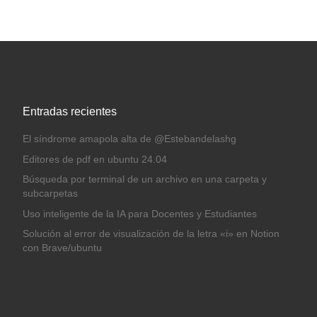
Entradas recientes
El síndrome amapola alta de @Estebandelashg
Editores de pdf en ubuntu 24.04
Búsqueda por terminal de un archivo en una carpeta y
subcarpetas
Uso inteligente de la IA para Docentes y Estudiantes
Solución al error de visualización de la letra «i» en Notion
con Brave/ubuntu