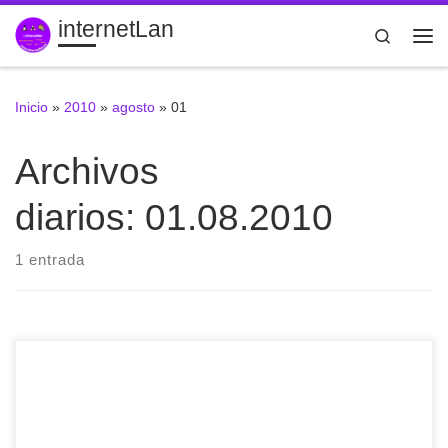
internetLan
Saltar al contenido
Search
Me
Inicio
»
2010
»
agosto
»
01
Archivos
diarios:
01.08.2010
1 entrada
Desde hace cierto tiempo Flickr está integrado en
Facebook oficialmente. Hasta ahora se tenía que recurrir a