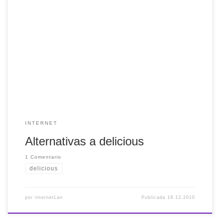
Esta semana una de las noticias principales en este
mundillo de la web 2.0 ha sido la presunta muerte de
Delicious. Al final, por ahora, se ha confirmado que yahoo
ha dejado el proyecto y que tiene intención de venderlo.
Era obvio, ya que no ha habido mejoras en Delicious […]
INTERNET
Alternativas a delicious
1 Comentario
delicious
por
internetLan
Publicada
18.12.2010