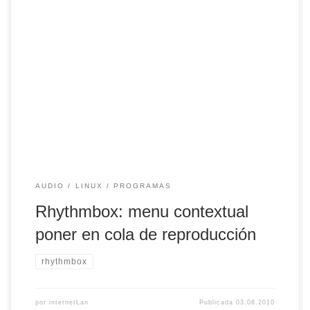
Tras varias pruebas con diversos reproductores de musica
en ubuntu: amarok, songbird, banshee, rhythmbox, exale…
Me he decidido, por ahora, por rhythmbox. Las razones son
las siguientes: Utilizo gnome y amarok que me ha dado
problemas de sonido importantes. Esta ha sido la razón
fundamental. Es bastante sencillo y tiene […]
AUDIO
LINUX
PROGRAMAS
Rhythmbox: menu contextual
poner en cola de reproducción
rhythmbox
por
internetLan
Publicada
03.08.2010