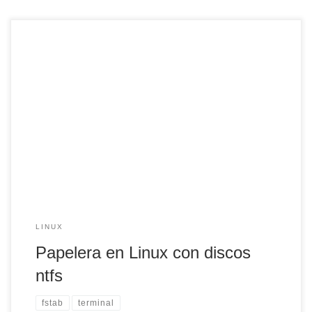
Leo en la blog Tuxapuntes.com un interesante artículo
sobre la papelera de Linux. En ocasiones, cuando tenemos
una partición en formato NTFS y borramos un archivo, éste
no se queda a la papelera de linux. Por eso, és muy
importante asegurse que realmente queremos borrar ese
archivo. Sin embargo, existe […]
LINUX
Papelera en Linux con discos
ntfs
fstab
terminal