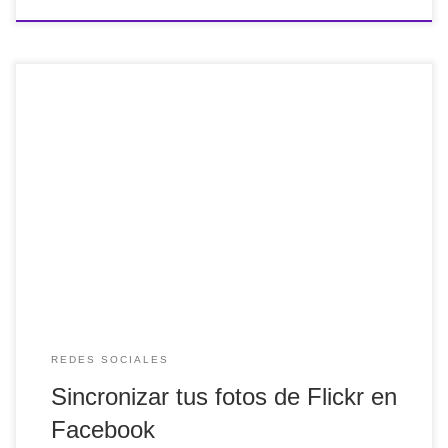
Desde hace cierto tiempo Flickr está integrado en
Facebook oficialmente. Hasta ahora se tenía que recurrir a
aplicaciones no oficiales que se encargaban de
implementar las fotos de Flickr en Facebook. Como
aspecto positivo (en teoría), la «seguridad» y «eficiencia»
debe estar mejorada, ya que son estas dos empresas las
[…]
REDES SOCIALES
Sincronizar tus fotos de Flickr en
Facebook