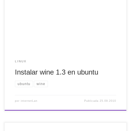
Este programa permite ejecutar programas de windows en
ubuntu, por ejemplo, spotify. La instalación de wine es muy
sencilla: sudo add-apt-repository ppa:ubuntu-wine/ppa sudo
apt-get update sudo apt-get install wine1.3
LINUX
Instalar wine 1.3 en ubuntu
ubuntu
wine
por
internetLan
Publicada
25.09.2010