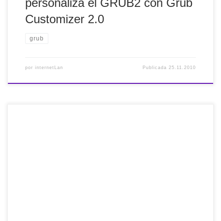
personaliza el GRUB2 con Grub
Customizer 2.0
grub
por
internetLan
Publicada
25.11.2010
Para los que somos nuevos en linux y nos da miedo el uso
del terminal, han aparecido una infinidad de listas sobre los
comandos de linux. Espero que os sean útiles. Aquí os
pongo dos de ellas: