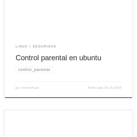
ellas, destaco Gnome Nanny Parental Control. Su
instalación es muy sencilla: Abre el terminal y […]
LINUX
SEGURIDAD
Control parental en ubuntu
control_parental
por
internetLan
Publicada
24.10.2010