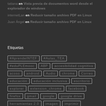
tatiana
en
Vista previa de documentos word desde el
explorador de windows
internetLan
en
Reducir tamaño archivo PDF en Linux
Juan Ángel
en
Reducir tamaño archivo PDF en Linux
Etiquetas
#AprendeINTEF
#Aulas_TEA
#eduPLEmooc
ABP
accesibilidad cognitiva
acoso
android
Audio
chrome
Correo
educación
educación inclusiva
escritorio
explorer
extension_chrome
facebook
firefox
gmail
google
google drive
herramientas 2.0
imagen
imprimir