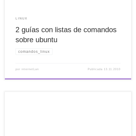
LINUX
2 guías con listas de comandos
sobre ubuntu
comandos_linux
por
internetLan
Publicada
13.11.2010
No sé si nos vamos haciendo viejos pero son varias las
personas que me han preguntado por el control parental.
Por supuesto, siempre bajo windows. Sin embargo, en
ubuntu también tenemos unas cuantas aplicaciones. Entre