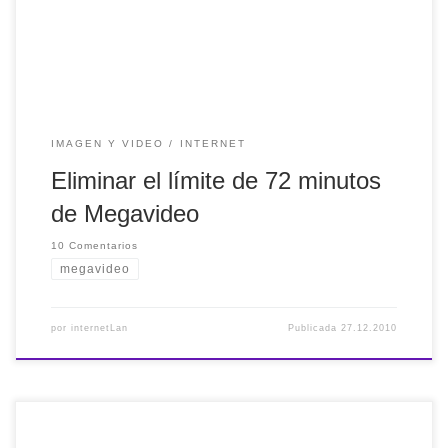
realizado lo anterior, nos devolvera un enlace para
descargar la película y para […]
IMAGEN Y VIDEO
INTERNET
Eliminar el límite de 72 minutos
de Megavideo
10 Comentarios
megavideo
por
internetLan
Publicada
27.12.2010