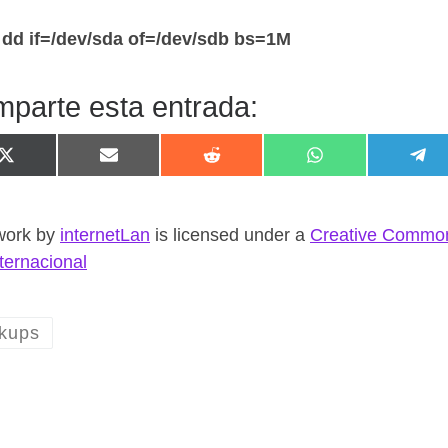
dd if=/dev/sda of=/dev/sdb bs=1M
parte esta entrada:
Compartir en X (Twitter)
Compartir en Email
Compartir en Reddit
Compartir en W
Com
work
by
internetLan
is licensed under a
Creative Common
nternacional
kups