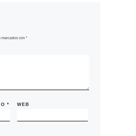
án marcados con
*
CO
*
WEB