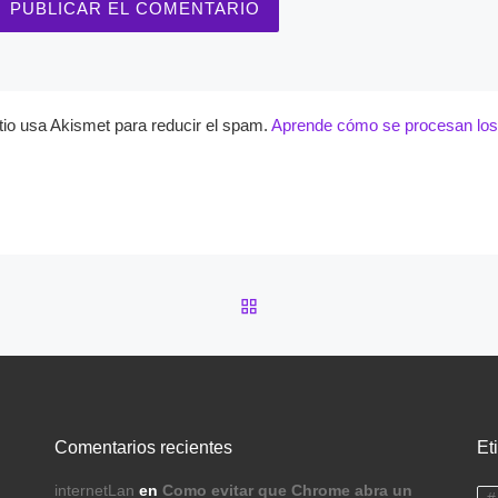
itio usa Akismet para reducir el spam.
Aprende cómo se procesan los 
VOLVER A LA LISTA DE 
Comentarios recientes
Et
internetLan
en
Como evitar que Chrome abra un