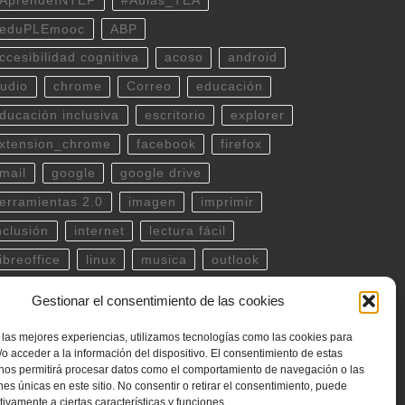
AprendeINTEF
#Aulas_TEA
eduPLEmooc
ABP
ccesibilidad cognitiva
acoso
android
udio
chrome
Correo
educación
ducación inclusiva
escritorio
explorer
xtension_chrome
facebook
firefox
mail
google
google drive
erramientas 2.0
imagen
imprimir
nclusión
internet
lectura fácil
ibreoffice
linux
musica
outlook
df
powerpoint
scratch
Seguridad
Gestionar el consentimiento de las cookies
potify
teclado
Telegram
terminal
 las mejores experiencias, utilizamos tecnologías como las cookies para
witter
ubuntu
video
WhatsApp
o acceder a la información del dispositivo. El consentimiento de estas
 nos permitirá procesar datos como el comportamiento de navegación o las
indows
word
YouTube
ones únicas en este sitio. No consentir o retirar el consentimiento, puede
tivamente a ciertas características y funciones.