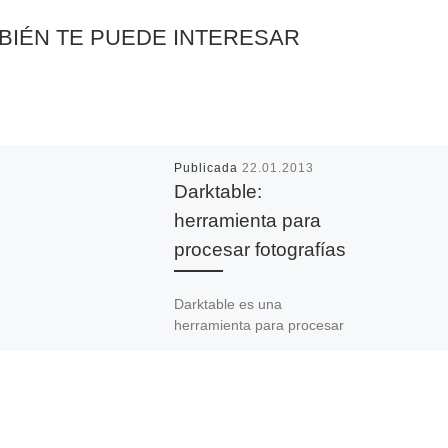
BIÉN TE PUEDE INTERESAR
Publicada
22.01.2013
Darktable:
herramienta para
procesar fotografías
Darktable es una
herramienta para procesar
fotografías parecido
a Lightroom para Windows.
En mi opinión, Darktable es
una buena alternativa y
gratuita. Para instalarlo solo