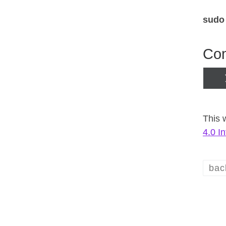
sudo 
Com
This 
4.0 I
bac