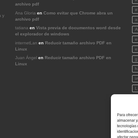
#
archivo pdf
#
Ana Gloria
en
Como evitar que Chrome abra un
a y
archivo pdf
a
tatiana
en
Vista previa de documentos word desde
A
el explorador de windows
e
internetLan
en
Reducir tamaño archivo PDF en
Linux
e
Juan Ángel
en
Reducir tamaño archivo PDF en
g
Linux
h
i
L
p
s
Para ofrecer
t
almacenar y/
tecnologías
w
identificaci
afectar nega