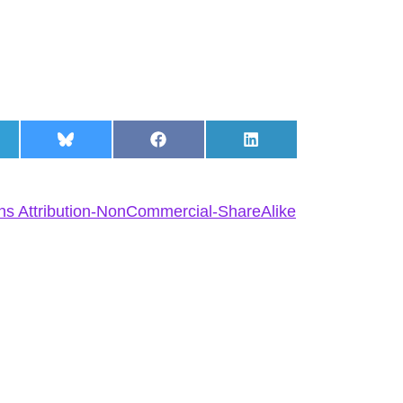
hatsApp
partir en Telegram
Compartir en Bluesky
Compartir en Facebook
Compartir en LinkedI
s Attribution-NonCommercial-ShareAlike