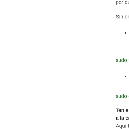
por q
Sin e
sudo f
sudo 
Ten e
a la 
Aquí 