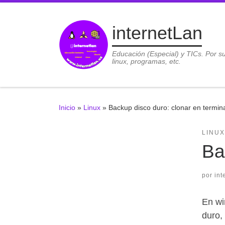
Saltar al contenido
internetLan
Educación (Especial) y TICs. Por s
linux, programas, etc.
Inicio
»
Linux
»
Backup disco duro: clonar en termin
LINUX
Ba
por
int
En wi
duro,