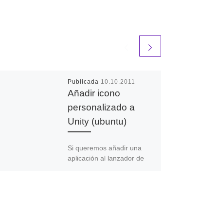
Publicada
10.10.2011
Añadir icono
personalizado a
Unity (ubuntu)
Si queremos añadir una
aplicación al lanzador de
Unity solo tenemos que
ejecutar la aplicación, hacer
click derecho con el ratón
en […]