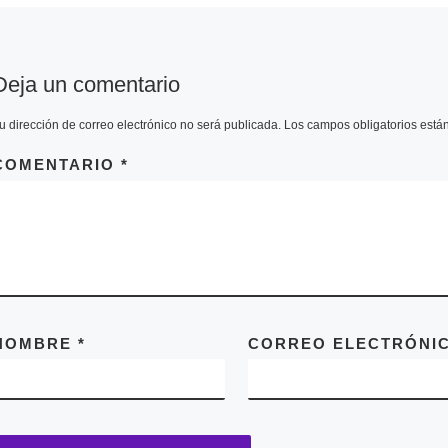
tenemos que abrir […]
Deja un comentario
u dirección de correo electrónico no será publicada.
Los campos obligatorios est
COMENTARIO
*
NOMBRE
*
CORREO ELECTRÓNI