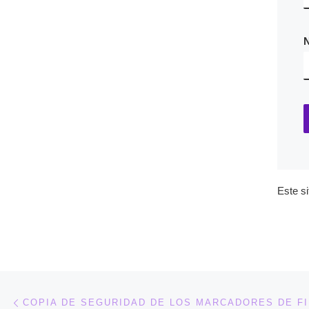
Este s
Navegación de entradas
Entrada anterior
COPIA DE SEGURIDAD DE LOS MARCADORES DE F