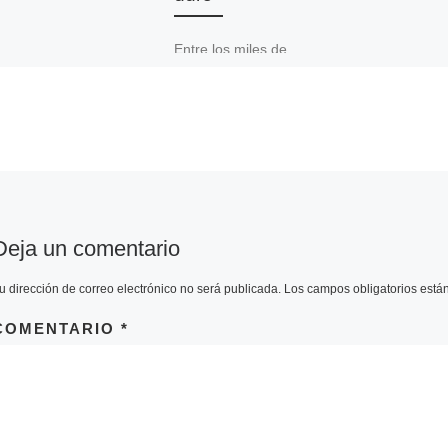
Entre los miles de
inconvenientes de un
formateo de windows está
el tener que descargarte de
nuevo las actualizaciones.
Una forma de […]
Deja un comentario
u dirección de correo electrónico no será publicada.
Los campos obligatorios est
COMENTARIO
*