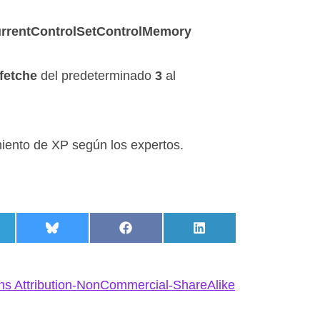
ntControlSetControlMemory
fetche
del predeterminado
3
al
miento de XP según los expertos.
hatsApp
partir en Telegram
Compartir en Bluesky
Compartir en Facebook
Compartir en LinkedI
s Attribution-NonCommercial-ShareAlike