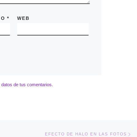
CO
*
WEB
datos de tus comentarios.
En
ENTRADAS
EFECTO DE HALO EN LAS FOTOS