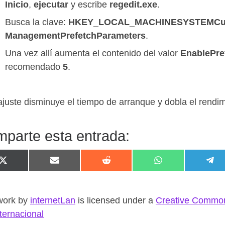
Inicio
,
ejecutar
y escribe
regedit.exe
.
Busca la clave:
HKEY_LOCAL_MACHINESYSTEMCurre
ManagementPrefetchParameters
.
Una vez allí aumenta el contenido del valor
EnablePre
recomendado
5
.
ajuste disminuye el tiempo de arranque y dobla el rendi
parte esta entrada:
Compartir en X (Twitter)
Compartir en Email
Compartir en Reddit
Compartir en W
Com
work
by
internetLan
is licensed under a
Creative Common
nternacional