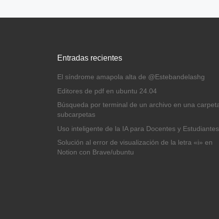
Entradas recientes
El síndrome amapola alta de @Estebandelashg
Editores de pdf en ubuntu 24.04
Búsqueda por terminal de un archivo en una carpet
subcarpetas
Uso inteligente de la IA para Docentes y Estudiantes
Solución al error de visualización de la letra «i» en
Notion con Brave/ubuntu