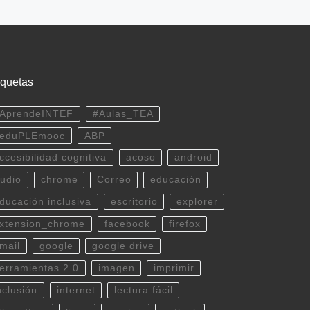
iquetas
AprendeINTEF
#Aulas_TEA
eduPLEmooc
ABP
ccesibilidad cognitiva
acoso
android
udio
chrome
Correo
educación
ducación inclusiva
escritorio
explorer
xtension_chrome
facebook
firefox
mail
google
google drive
erramientas 2.0
imagen
imprimir
nclusión
internet
lectura fácil