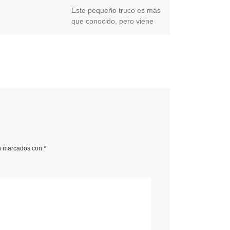
Este pequeño truco es más
que conocido, pero viene
bien siempre tenerlo en
cuenta. Con el paso del
tiempo vamos instalando e
[…]
án marcados con
*