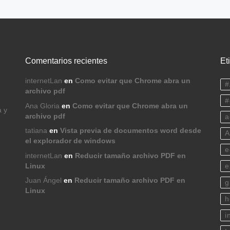
Comentarios recientes
Et
internetLan
en
Como evitar que Chrome abra un
#
archivo pdf
#
Ana Gloria
en
Como evitar que Chrome abra un
a y
archivo pdf
a
tatiana
en
Vista previa de documentos word desde
A
el explorador de windows
e
internetLan
en
Reducir tamaño archivo PDF en
Linux
e
Juan Ángel
en
Reducir tamaño archivo PDF en
g
Linux
h
i