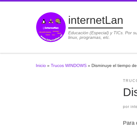
Saltar al contenido
internetLan
Educación (Especial) y TICs. Por s
linux, programas, etc.
Inicio
»
Trucos WINDOWS
»
Disminuye el tiempo d
TRUC
Di
por
int
Para 