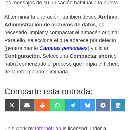
los mensajes de su ubicación habitual a la nueva.
Al terminar la operación, también desde
Archivo
,
Administración de archivos de datos
, es
necesario limpiar y compactar el almacén original.
Para ello, selecciona el que aparece por defecto
(generalmente
Carpetas personales
) y clic en
Configuración
. Selecciona
Compactar ahora
y
habrá comenzado el proceso que limpia el fichero
de la información eliminada.
Comparte esta entrada:
Compartir en X (Twitter)
Compartir en Email
Compartir en Reddit
Compartir en WhatsApp
Compartir en Telegram
Compartir en Blue
Compartir 
Compa
This work
by
internetLan
is licensed under a