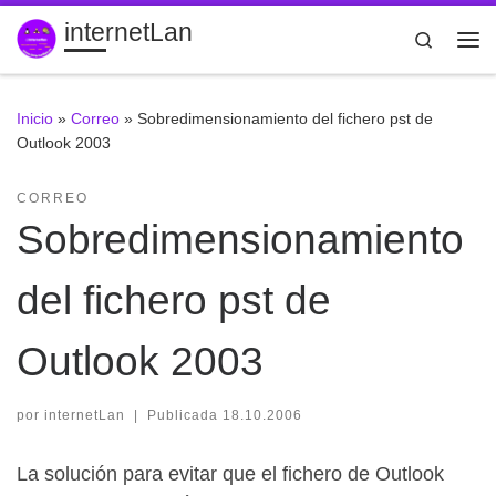
internetLan
Saltar al contenido
Search
Me
Inicio
»
Correo
»
Sobredimensionamiento del fichero pst de
Outlook 2003
CORREO
Sobredimensionamiento
del fichero pst de
Outlook 2003
por
internetLan
|
Publicada
18.10.2006
La solución para evitar que el fichero de Outlook