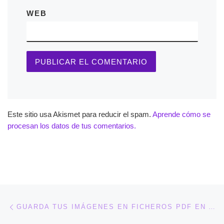
WEB
Este sitio usa Akismet para reducir el spam.
Aprende cómo se
procesan los datos de tus comentarios.
Navegación de entradas
Entrada anterior
GUARDA TUS IMÁGENES EN FICHEROS PDF EN ACDSEE 8