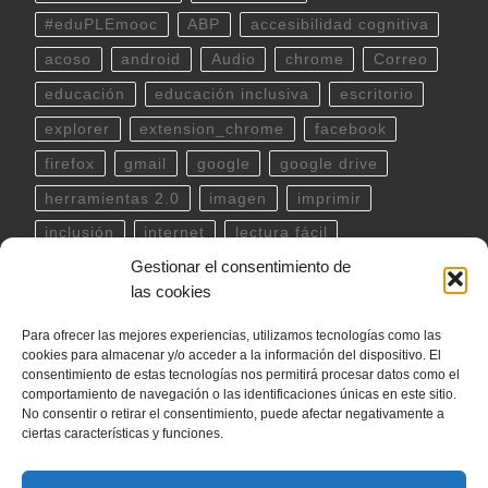
#eduPLEmooc
ABP
accesibilidad cognitiva
acoso
android
Audio
chrome
Correo
educación
educación inclusiva
escritorio
explorer
extension_chrome
facebook
firefox
gmail
google
google drive
herramientas 2.0
imagen
imprimir
inclusión
internet
lectura fácil
Gestionar el consentimiento de
Libreoffice
linux
musica
outlook
pdf
las cookies
powerpoint
scratch
Seguridad
spotify
Para ofrecer las mejores experiencias, utilizamos tecnologías como las
teclado
Telegram
terminal
twitter
cookies para almacenar y/o acceder a la información del dispositivo. El
ubuntu
video
WhatsApp
windows
consentimiento de estas tecnologías nos permitirá procesar datos como el
comportamiento de navegación o las identificaciones únicas en este sitio.
word
YouTube
No consentir o retirar el consentimiento, puede afectar negativamente a
ciertas características y funciones.