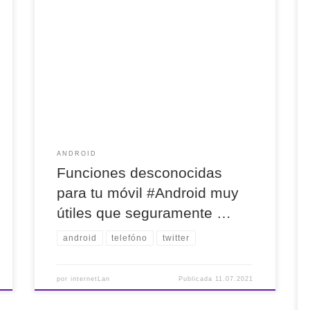
Funciones desconocidas para tu móvil #Android
muy útiles que seguramente no estás utilizando
via @computerhoy Algunas están muy bien.
#Recomendado
ANDROID
Funciones desconocidas
para tu móvil #Android muy
útiles que seguramente …
android
telefóno
twitter
por
internetLan
Publicada
11.07.2021