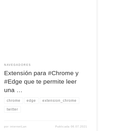
Extensión para #Chrome y #Edge que te permite
leer una página web sin cosas innecesarias:
#ReadBee Existen muchas, pero ReadBee es
una propuesta más simple. Solo tienen que
hacer clic en el icono de la barra del navegador
NAVEGADORES
Extensión para #Chrome y
#Edge que te permite leer
una …
chrome
edge
extension_chrome
twitter
por
internetLan
Publicada
06.07.2021