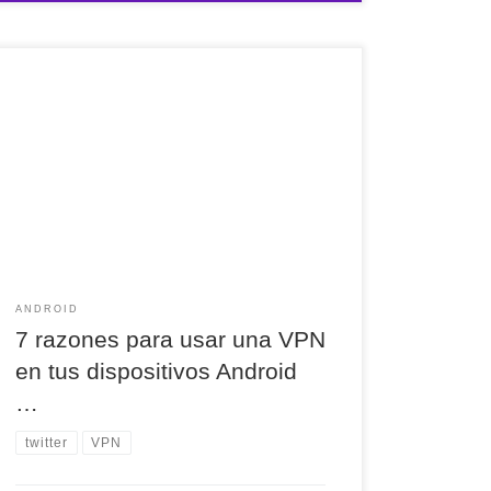
7 razones para usar una VPN en tus dispositivos
Android https://ino.to/eIyEZgv via @andro4all
ANDROID
7 razones para usar una VPN
en tus dispositivos Android
…
twitter
VPN