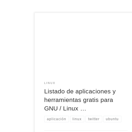
Listado de aplicaciones y herramientas gratis
para GNU / Linux via @Yubal_FM
https://pst.cr/FHpKy Es cierto que hay algunas
ausencias importantes desde mi punto de vista y
otras presencias que no comparto, pero si
reconozco que para empezar es una buena
opción
LINUX
Listado de aplicaciones y
herramientas gratis para
GNU / Linux …
aplicación
linux
twitter
ubuntu