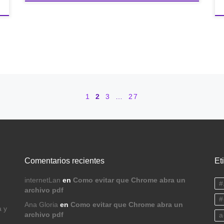
1
2
3
…
27
Comentarios recientes
Et
internetLan
en
Como evitar que Chrome abra un
#
archivo pdf
#
Ana Gloria
en
Como evitar que Chrome abra un
a y
archivo pdf
a