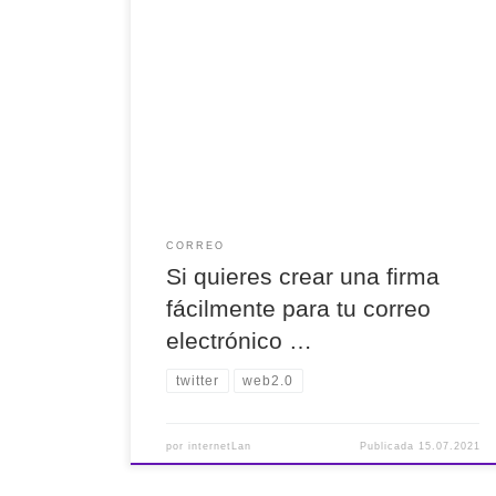
Si quieres crear una firma fácilmente para tu
correo electrónico de #gmail, #outlook, #yahoo...
con @signature_hound lo puedes conseguir. Es
#FREE.
CORREO
Si quieres crear una firma
fácilmente para tu correo
electrónico …
twitter
web2.0
por
internetLan
Publicada
15.07.2021