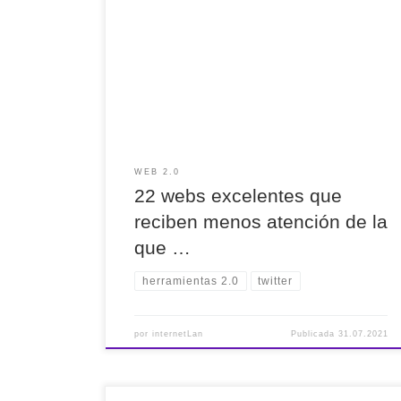
22 webs excelentes que reciben menos atención
de la que merecen: los usuarios de Reddit
responden https://pst.cr/Bz3GN vía @genbeta
Alguna ha sido un gran descubrimiento.
#Recomendado
WEB 2.0
22 webs excelentes que
reciben menos atención de la
que …
herramientas 2.0
twitter
por
internetLan
Publicada
31.07.2021