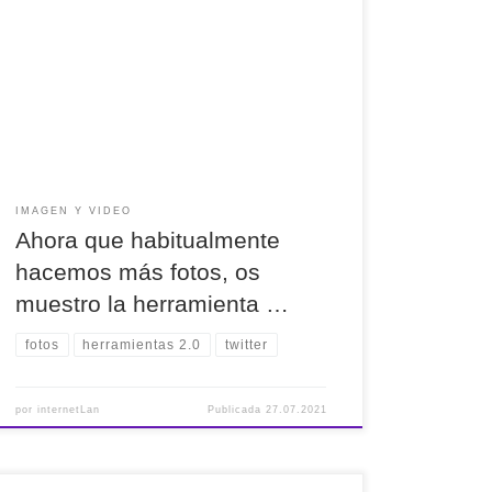
Ahora que habitualmente hacemos más fotos, os
muestro la herramienta #FocoClipping que borra
el fondo de las fotos. https://pst.cr/gziDu
Simplemente subir la foto y ya está.
#SinComplicaciones #Photos #fotos
IMAGEN Y VIDEO
Ahora que habitualmente
hacemos más fotos, os
muestro la herramienta …
fotos
herramientas 2.0
twitter
por
internetLan
Publicada
27.07.2021