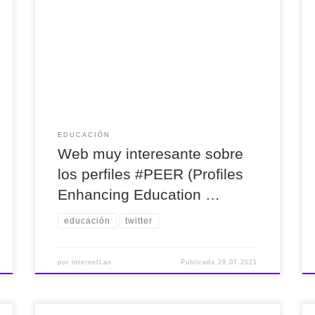
Web muy interesante sobre los perfiles #PEER
(Profiles Enhancing Education Reviews con dos
capitulos: uno sobre la #inclusión en la
#educación y otro sobre el #financiamiento
educativo de los países. https://pst.cr/C1nn8
#Recomendado
EDUCACIÓN
Web muy interesante sobre
los perfiles #PEER (Profiles
Enhancing Education …
educación
twitter
por
internetLan
Publicada
29.07.2021