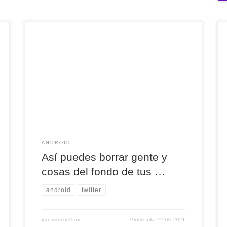
Así puedes borrar gente y cosas del fondo de tus
fotos via @androidayuda
ANDROID
Así puedes borrar gente y
cosas del fondo de tus …
android
twitter
por
internetLan
Publicada
22.06.2021