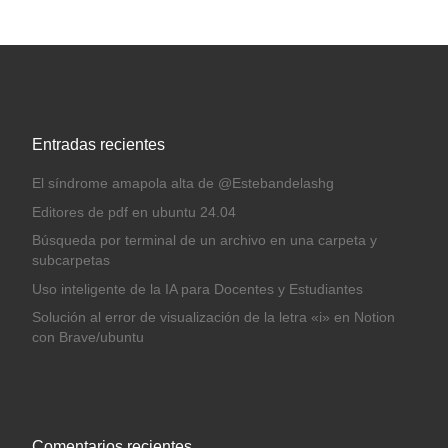
Entradas recientes
El síndrome amapola alta de @Estebandelashg
Editores de pdf en ubuntu 24.04
Búsqueda por terminal de un archivo en una carpeta y
subcarpetas
Uso inteligente de la IA para Docentes y Estudiantes
Solución al error de visualización de la letra «i» en Notion
con Brave/ubuntu
Comentarios recientes