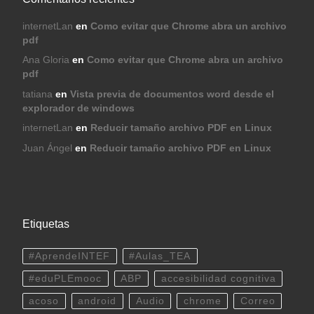
internetLan
en
Como evitar que Chrome abra un archivo
pdf
Ana Gloria
en
Como evitar que Chrome abra un archivo
pdf
tatiana
en
Vista previa de documentos word desde el
explorador de windows
internetLan
en
Reducir tamaño archivo PDF en Linux
Juan Ángel
en
Reducir tamaño archivo PDF en Linux
Etiquetas
#AprendeINTEF
#Aulas_TEA
#eduPLEmooc
ABP
accesibilidad cognitiva
acoso
android
Audio
chrome
Correo