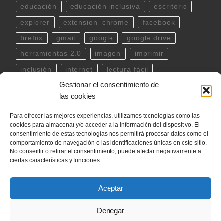
educación
educación inclusiva
escritorio
explorer
extension_chrome
facebook
firefox
gmail
google
google drive
herramientas 2.0
imagen
imprimir
inclusión
internet
lectura fácil
Gestionar el consentimiento de
Libreoffice
linux
musica
outlook
pdf
las cookies
powerpoint
scratch
Seguridad
spotify
Para ofrecer las mejores experiencias, utilizamos tecnologías como las
teclado
Telegram
terminal
twitter
cookies para almacenar y/o acceder a la información del dispositivo. El
ubuntu
video
WhatsApp
windows
consentimiento de estas tecnologías nos permitirá procesar datos como el
comportamiento de navegación o las identificaciones únicas en este sitio.
word
YouTube
No consentir o retirar el consentimiento, puede afectar negativamente a
ciertas características y funciones.
Aceptar
© 2026
internetLan
– Todos los derechos reservados
Denegar