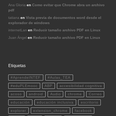
Ana Gloria
en
Como evitar que Chrome abra un archivo
pdf
tatiana
en
Vista previa de documentos word desde el
explorador de windows
internetLan
en
Reducir tamaño archivo PDF en Linux
Juan Ángel
en
Reducir tamaño archivo PDF en Linux
Etiquetas
#AprendeINTEF
#Aulas_TEA
#eduPLEmooc
ABP
accesibilidad cognitiva
acoso
android
Audio
chrome
Correo
educación
educación inclusiva
escritorio
explorer
extension_chrome
facebook