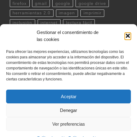
firefox
gmail
google
google drive
herramientas 2.0
imagen
imprimir
inclusión
internet
lectura fácil
Gestionar el consentimiento de
Libreoffice
linux
musica
outlook
pdf
las cookies
powerpoint
scratch
Seguridad
spotify
Para ofrecer las mejores experiencias, utilizamos tecnologías como las
teclado
Telegram
terminal
twitter
cookies para almacenar y/o acceder a la información del dispositivo. El
ubuntu
video
WhatsApp
windows
consentimiento de estas tecnologías nos permitirá procesar datos como el
comportamiento de navegación o las identificaciones únicas en este sitio.
word
YouTube
No consentir o retirar el consentimiento, puede afectar negativamente a
ciertas características y funciones.
Aceptar
© 2026
internetLan
– Todos los derechos reservados
Denegar
Funciona con
WP
– Diseñado con el
Tema Customizr
Ver preferencias