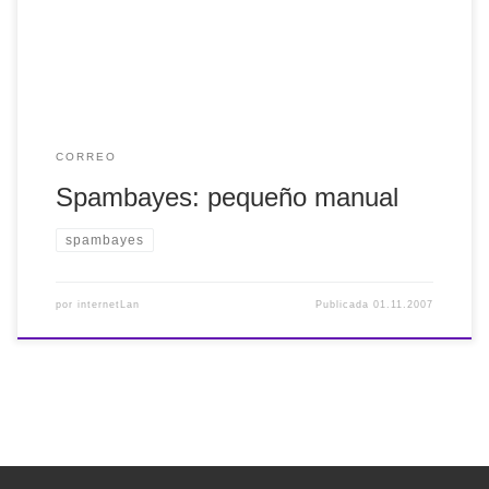
me está dando unos excelentes resultados, aunque como
todos estos programas, exige unas […]
CORREO
Spambayes: pequeño manual
spambayes
por
internetLan
Publicada
01.11.2007