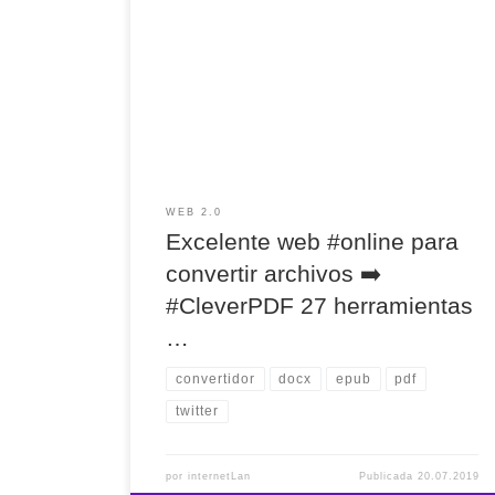
Excelente web #online para convertir archivos ➡️
#CleverPDF 27 herramientas de PDF en línea
potentes y gratuitas. Lo he utilizado sin
problemas para convertir #pdf a #mobi un
archivo de 7 MB que #calibre no ha podido.
WEB 2.0
Excelente web #online para
convertir archivos ➡️
#CleverPDF 27 herramientas
…
convertidor
docx
epub
pdf
twitter
por
internetLan
Publicada
20.07.2019