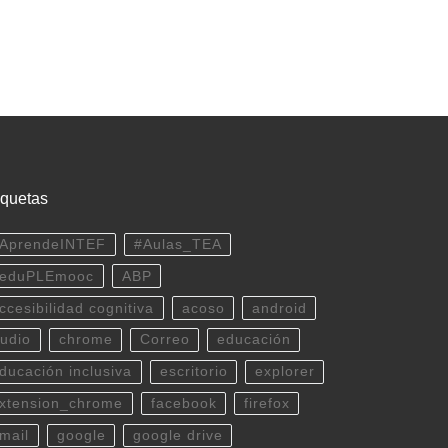
iquetas
AprendeINTEF
#Aulas_TEA
eduPLEmooc
ABP
ccesibilidad cognitiva
acoso
android
udio
chrome
Correo
educación
ducación inclusiva
escritorio
explorer
xtension_chrome
facebook
firefox
mail
google
google drive