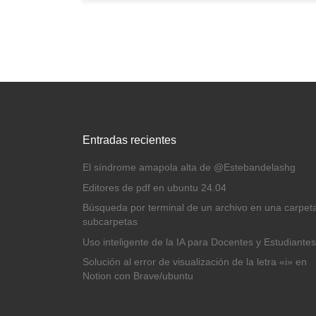
Entradas recientes
El síndrome amapola alta de @Estebandelashg
Editores de pdf en ubuntu 24.04
Búsqueda por terminal de un archivo en una carpet
subcarpetas
Uso inteligente de la IA para Docentes y Estudiantes
Solución al error de visualización de la letra «i» en
Notion con Brave/ubuntu