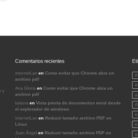
Comentarios recientes
Et
internetLan
en
Como evitar que Chrome abra un
#
archivo pdf
#
Ana Gloria
en
Como evitar que Chrome abra un
a y
archivo pdf
a
tatiana
en
Vista previa de documentos word desde
A
el explorador de windows
e
internetLan
en
Reducir tamaño archivo PDF en
Linux
e
Juan Ángel
en
Reducir tamaño archivo PDF en
g