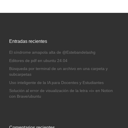
Entradas recientes
El síndrome amapola alta de @Estebandelashg
Editores de pdf en ubuntu 24.04
Búsqueda por terminal de un archivo en una carpeta y
subcarpetas
Uso inteligente de la IA para Docentes y Estudiantes
Solución al error de visualización de la letra «i» en Notion
con Brave/ubuntu
Comentarios recientes