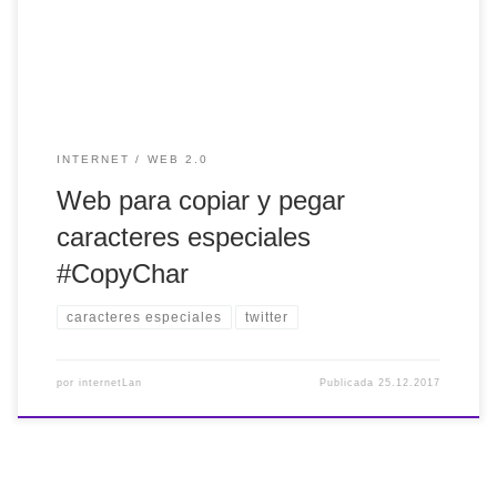
INTERNET
WEB 2.0
Web para copiar y pegar
caracteres especiales
#CopyChar
caracteres especiales
twitter
por
internetLan
Publicada
25.12.2017