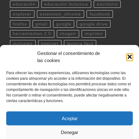
educación
educación inclusiva
escritorio
explorer
extension_chrome
facebook
firefox
gmail
google
google drive
herramientas 2.0
imagen
imprimir
inclusión
internet
lectura fácil
Gestionar el consentimiento de
Libreoffice
linux
musica
outlook
pdf
las cookies
powerpoint
scratch
Seguridad
spotify
Para ofrecer las mejores experiencias, utilizamos tecnologías como las
teclado
Telegram
terminal
twitter
cookies para almacenar y/o acceder a la información del dispositivo. El
ubuntu
video
WhatsApp
windows
consentimiento de estas tecnologías nos permitirá procesar datos como el
comportamiento de navegación o las identificaciones únicas en este sitio.
word
YouTube
No consentir o retirar el consentimiento, puede afectar negativamente a
ciertas características y funciones.
Aceptar
© 2026
internetLan
– Todos los derechos reservados
Denegar