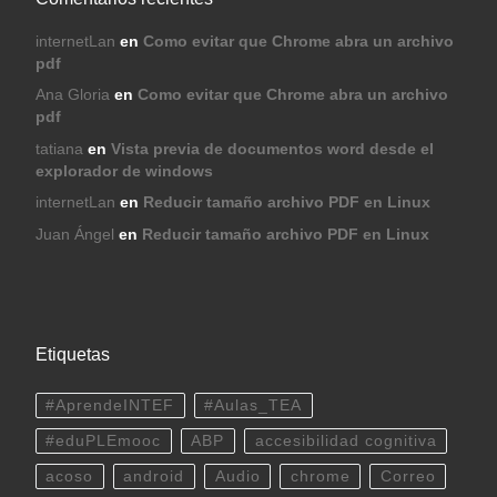
internetLan
en
Como evitar que Chrome abra un archivo
pdf
Ana Gloria
en
Como evitar que Chrome abra un archivo
pdf
tatiana
en
Vista previa de documentos word desde el
explorador de windows
internetLan
en
Reducir tamaño archivo PDF en Linux
Juan Ángel
en
Reducir tamaño archivo PDF en Linux
Etiquetas
#AprendeINTEF
#Aulas_TEA
#eduPLEmooc
ABP
accesibilidad cognitiva
acoso
android
Audio
chrome
Correo