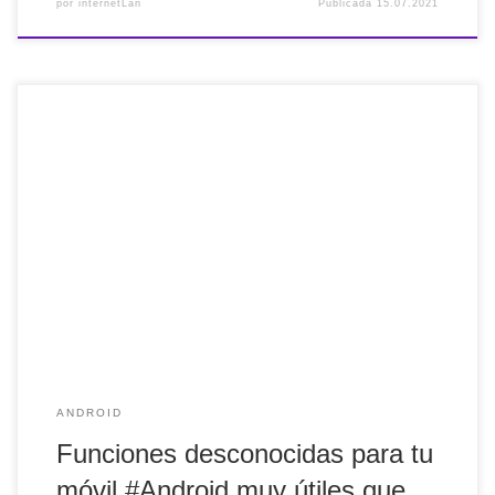
por
internetLan
Publicada
15.07.2021
Funciones desconocidas para tu móvil #Android muy útiles
que seguramente no estás utilizando via @computerhoy
Algunas están muy bien. #Recomendado
ANDROID
Funciones desconocidas para tu
móvil #Android muy útiles que