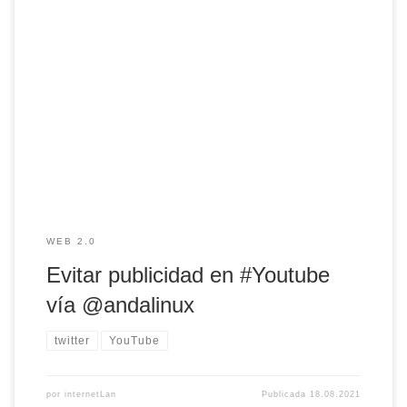
internetLan @internetlan · abu. 17 Evitar publicidad en
#Youtube vía @andalinux https://pst.cr/8gYrX Una vez más
siguiendo los consejos de @andalinux porque tanta
publicidad cansa. Como decía un profe que tuve, "todos los
demasiados son malos"
WEB 2.0
Evitar publicidad en #Youtube
vía @andalinux
twitter
YouTube
por
internetLan
Publicada
18.08.2021