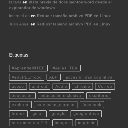
tatiana
en
Vista previa de documentos word desde el
explorador de windows
internetLan
en
Reducir tamaño archivo PDF en Linux
Juan Ángel
en
Reducir tamaño archivo PDF en Linux
Etiquetas
#AprendeINTEF
#Aulas_TEA
#eduPLEmooc
ABP
accesibilidad cognitiva
acoso
android
Audio
chrome
Correo
educación
educación inclusiva
escritorio
explorer
extension_chrome
facebook
firefox
gmail
google
google drive
herramientas 2.0
imagen
imprimir