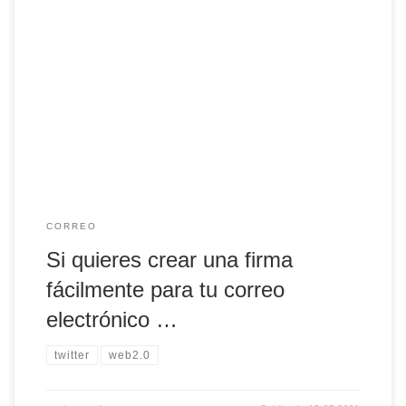
Si quieres crear una firma fácilmente para tu correo
electrónico de #gmail, #outlook, #yahoo... con
@signature_hound lo puedes conseguir. Es #FREE.
CORREO
Si quieres crear una firma
fácilmente para tu correo
electrónico …
twitter
web2.0