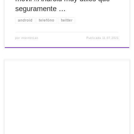
seguramente …
android
telefóno
twitter
por
internetLan
Publicada
11.07.2021
Extensión para #Chrome y #Edge que te permite leer una
página web sin cosas innecesarias: #ReadBee Existen
muchas, pero ReadBee es una propuesta más simple. Solo
tienen que hacer clic en el icono de la barra del navegador