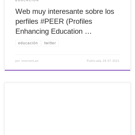
EDUCACIÓN
Web muy interesante sobre los
perfiles #PEER (Profiles
Enhancing Education …
educación
twitter
por
internetLan
Publicada
29.07.2021
Ahora que habitualmente hacemos más fotos, os muestro
la herramienta #FocoClipping que borra el fondo de las
fotos. https://pst.cr/gziDu Simplemente subir la foto y ya
está. #SinComplicaciones #Photos #fotos