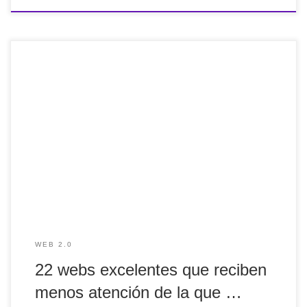
22 webs excelentes que reciben menos atención de la que
merecen: los usuarios de Reddit responden
https://pst.cr/Bz3GN vía @genbeta Alguna ha sido un gran
descubrimiento. #Recomendado
WEB 2.0
22 webs excelentes que reciben
menos atención de la que …