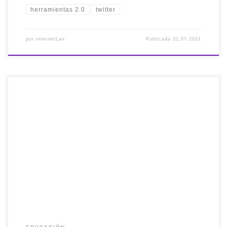
herramientas 2.0
twitter
por
internetLan
Publicada
31.07.2021
Web muy interesante sobre los perfiles #PEER (Profiles
Enhancing Education Reviews con dos capitulos: uno sobre
la #inclusión en la #educación y otro sobre el
#financiamiento educativo de los países.
https://pst.cr/C1nn8 #Recomendado