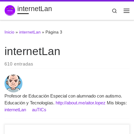
internetLan
Saltar al contenido
Search
Me
Inicio
»
internetLan
»
Página 3
internetLan
610 entradas
Profesor de Educación Especial con alumnado con autismo.
Educación y Tecnologías.
http://about.me/aitor.lopez
Mis blogs:
internetLan
auTICs