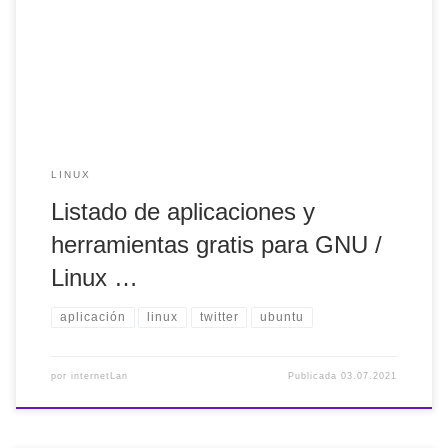
hay algunas ausencias importantes desde mi punto de vista
y otras presencias que no comparto, pero si reconozco que
para empezar es una buena opción
LINUX
Listado de aplicaciones y
herramientas gratis para GNU /
Linux …
aplicación
linux
twitter
ubuntu
por
internetLan
Publicada
03.07.2021