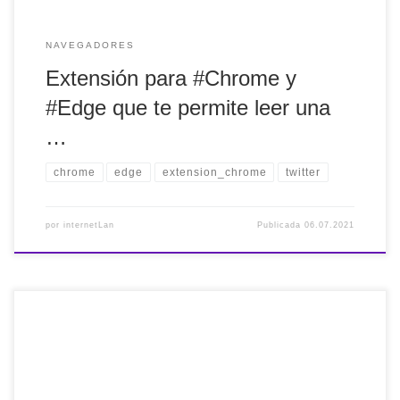
NAVEGADORES
Extensión para #Chrome y
#Edge que te permite leer una
…
chrome
edge
extension_chrome
twitter
por
internetLan
Publicada
06.07.2021
Listado de aplicaciones y herramientas gratis para GNU /
Linux via @Yubal_FM https://pst.cr/FHpKy Es cierto que