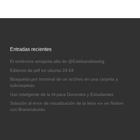
Entradas recientes
El síndrome amapola alta de @Estebandelashg
Editores de pdf en ubuntu 24.04
Búsqueda por terminal de un archivo en una carpeta y
subcarpetas
Uso inteligente de la IA para Docentes y Estudiantes
Solución al error de visualización de la letra «i» en Notion
con Brave/ubuntu