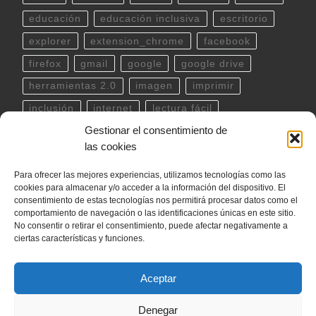
educación
educación inclusiva
escritorio
explorer
extension_chrome
facebook
firefox
gmail
google
google drive
herramientas 2.0
imagen
imprimir
inclusión
internet
lectura fácil
Gestionar el consentimiento de
Libreoffice
linux
musica
outlook
pdf
las cookies
powerpoint
scratch
Seguridad
spotify
Para ofrecer las mejores experiencias, utilizamos tecnologías como las
teclado
Telegram
terminal
twitter
cookies para almacenar y/o acceder a la información del dispositivo. El
ubuntu
video
WhatsApp
windows
consentimiento de estas tecnologías nos permitirá procesar datos como el
comportamiento de navegación o las identificaciones únicas en este sitio.
word
YouTube
No consentir o retirar el consentimiento, puede afectar negativamente a
ciertas características y funciones.
Aceptar
© 2026
internetLan
– Todos los derechos reservados
Denegar