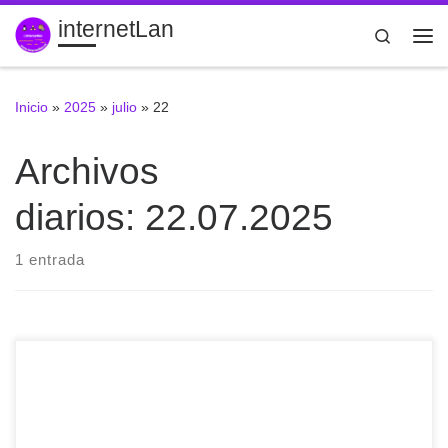
internetLan
Saltar al contenido
Search
Me
Inicio
»
2025
»
julio
»
22
Archivos
diarios:
22.07.2025
1 entrada
Mousam: la mejor manera de consultar la meteorología en
#GNOME https://t.co/rnTOMtF5P4 via @LXALinuxAdictos