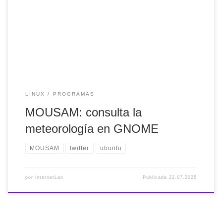
Me ha gustado bastante, al menos visualmente. Ahora solo
queda ver si acierta o no el pronóstico del tiempo. Los
datos son de Open Meteo. — internetLan (@internetlan)
July 22, 2025
LINUX
PROGRAMAS
MOUSAM: consulta la
meteorología en GNOME
MOUSAM
twitter
ubuntu
por
internetLan
Publicada
22.07.2025