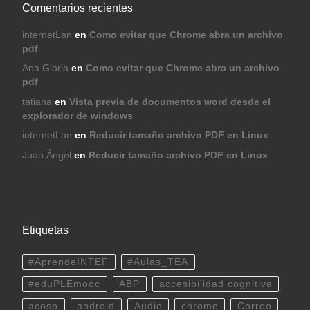
Comentarios recientes
internetLan
en
Como evitar que Chrome abra un archivo
pdf
Ana Gloria
en
Como evitar que Chrome abra un archivo
pdf
tatiana
en
Vista previa de documentos word desde el
explorador de windows
internetLan
en
Reducir tamaño archivo PDF en Linux
Juan Ángel
en
Reducir tamaño archivo PDF en Linux
Etiquetas
#AprendeINTEF
#Aulas_TEA
#eduPLEmooc
ABP
accesibilidad cognitiva
acoso
android
Audio
chrome
Correo