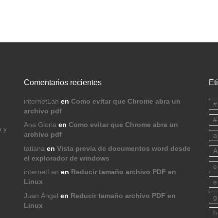
Comentarios recientes
Et
internetLan
en
Como evitar que Chrome abra un
#
archivo pdf
#
Ana Gloria
en
Como evitar que Chrome abra un
a y
archivo pdf
a
tatiana
en
Vista previa de documentos word desde
A
el explorador de windows
e
internetLan
en
Reducir tamaño archivo PDF en
Linux
e
Juan Ángel
en
Reducir tamaño archivo PDF en
g
Linux
h