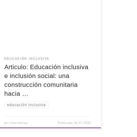
Educación Inclusiva e Inclusión Social: Un
Compromiso Comunitario La interdependencia
entre educación inclusiva e inclusión social es
clave para construir sociedades más justas,
equitativas y cohesionadas. Ambas dimensiones
deben entenderse como procesos
complementarios que se retroalimentan: la
inclusión educativa no solo impacta el […]
EDUCACIÓN INCLUSIVA
Articulo: Educación inclusiva
e inclusión social: una
construcción comunitaria
hacia …
educación inclusiva
por
internetLan
Publicada
04.07.2025