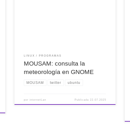
meteorología en #GNOME
https://t.co/rnTOMtF5P4 via @LXALinuxAdictos
Me ha gustado bastante, al menos visualmente.
Ahora solo queda ver si acierta o no el
pronóstico del tiempo. Los datos son de Open
Meteo. — internetLan (@internetlan) July 22,
2025
LINUX
PROGRAMAS
MOUSAM: consulta la
meteorología en GNOME
MOUSAM
twitter
ubuntu
por
internetLan
Publicada
22.07.2025