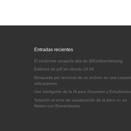
Entradas recientes
El síndrome amapola alta de @Estebandelashg
Editores de pdf en ubuntu 24.04
Búsqueda por terminal de un archivo en una carpet
subcarpetas
Uso inteligente de la IA para Docentes y Estudiantes
Solución al error de visualización de la letra «i» en
Notion con Brave/ubuntu