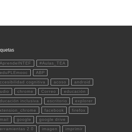
iquetas
AprendeINTEF
#Aulas_TEA
eduPLEmooc
ABP
ccesibilidad cognitiva
acoso
android
udio
chrome
Correo
educación
ducación inclusiva
escritorio
explorer
xtension_chrome
facebook
firefox
mail
google
google drive
erramientas 2.0
imagen
imprimir