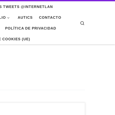
S TWEETS @INTERNETLAN
LIO
AUTICS
CONTACTO
Search
POLÍTICA DE PRIVACIDAD
E COOKIES (UE)
Os presento un resumen de este artículo: