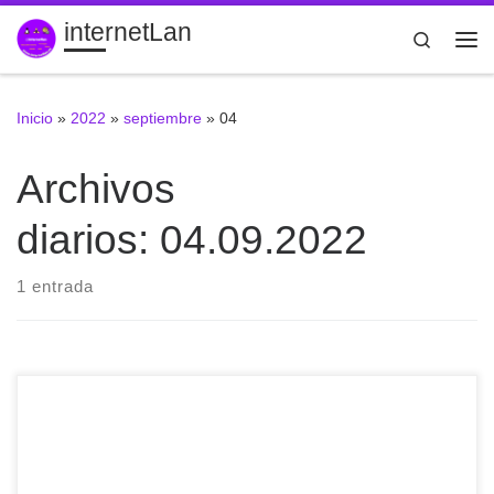
internetLan
Saltar al contenido
Search
Me
Inicio
»
2022
»
septiembre
»
04
Archivos
diarios:
04.09.2022
1 entrada