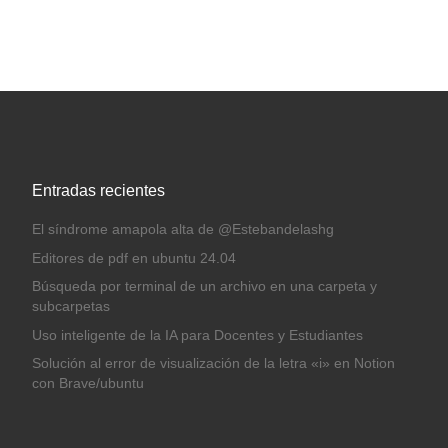
Entradas recientes
El síndrome amapola alta de @Estebandelashg
Editores de pdf en ubuntu 24.04
Búsqueda por terminal de un archivo en una carpeta y
subcarpetas
Uso inteligente de la IA para Docentes y Estudiantes
Solución al error de visualización de la letra «i» en Notion
con Brave/ubuntu