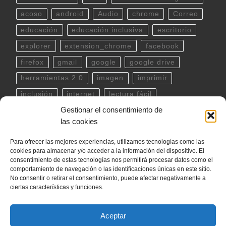
acoso
android
Audio
chrome
Correo
educación
educación inclusiva
escritorio
explorer
extension_chrome
facebook
firefox
gmail
google
google drive
herramientas 2.0
imagen
imprimir
inclusión
internet
lectura fácil
Gestionar el consentimiento de
Libreoffice
linux
musica
outlook
pdf
las cookies
powerpoint
scratch
Seguridad
spotify
Para ofrecer las mejores experiencias, utilizamos tecnologías como las
teclado
Telegram
terminal
twitter
cookies para almacenar y/o acceder a la información del dispositivo. El
ubuntu
video
WhatsApp
windows
consentimiento de estas tecnologías nos permitirá procesar datos como el
comportamiento de navegación o las identificaciones únicas en este sitio.
word
YouTube
No consentir o retirar el consentimiento, puede afectar negativamente a
ciertas características y funciones.
Aceptar