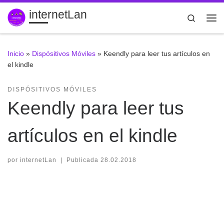
internetLan
Saltar al contenido
Search
Me
Inicio
»
Dispósitivos Móviles
»
Keendly para leer tus artículos en
el kindle
DISPÓSITIVOS MÓVILES
Keendly para leer tus
artículos en el kindle
por
internetLan
|
Publicada
28.02.2018