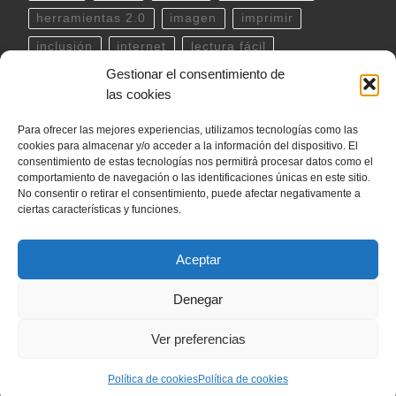
herramientas 2.0
imagen
imprimir
inclusión
internet
lectura fácil
Gestionar el consentimiento de
Libreoffice
linux
musica
outlook
pdf
las cookies
powerpoint
scratch
Seguridad
spotify
Para ofrecer las mejores experiencias, utilizamos tecnologías como las
teclado
Telegram
terminal
twitter
cookies para almacenar y/o acceder a la información del dispositivo. El
ubuntu
video
WhatsApp
windows
consentimiento de estas tecnologías nos permitirá procesar datos como el
comportamiento de navegación o las identificaciones únicas en este sitio.
word
YouTube
No consentir o retirar el consentimiento, puede afectar negativamente a
ciertas características y funciones.
Aceptar
© 2026
internetLan
– Todos los derechos reservados
Denegar
Funciona con
WP
– Diseñado con el
Tema Customizr
Ver preferencias
Política de cookies
Política de cookies