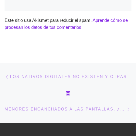
Este sitio usa Akismet para reducir el spam.
Aprende cómo se
procesan los datos de tus comentarios.
Navegación de entradas
Entrada anterior
LOS NATIVOS DIGITALES NO EXISTEN Y OTRAS LECTURAS SOBRE ALFABETIZACIÓN DIGITAL ECUADERNO.COM/2018/02/02/LOS… VÍA @ECUADERNO
VOLVER A LA LISTA DE 
En
MENORES ENGANCHADOS A LAS PANTALLAS, ¿CÓMO DETECTAR UN USO EXCESIVO? VIA @EROSKICONSUMER