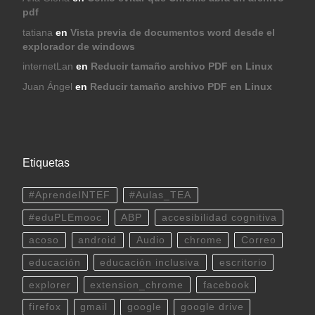
pdf
tatiana
en
Vista previa de documentos word desde el
explorador de windows
internetLan
en
Reducir tamaño archivo PDF en Linux
Juan Ángel
en
Reducir tamaño archivo PDF en Linux
Etiquetas
#AprendeINTEF
#Aulas_TEA
#eduPLEmooc
ABP
accesibilidad cognitiva
acoso
android
Audio
chrome
Correo
educación
educación inclusiva
escritorio
explorer
extension_chrome
facebook
firefox
gmail
google
google drive