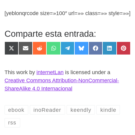
[yeblonqrcode size=»100″ url=»» class=»» style=»»]
Comparte esta entrada:
Compartir en X (Twitter)
Compartir en Email
Compartir en Reddit
Compartir en WhatsApp
Compartir en Telegram
Compartir en Bluesky
Compartir en F
Compartir 
Comp
This work
by
internetLan
is licensed under a
Creative Commons Attribution-NonCommercial-
ShareAlike 4.0 Internacional
ebook
inoReader
keendly
kindle
rss