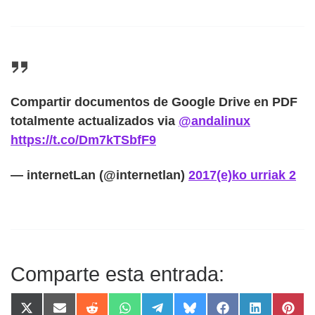
Compartir documentos de Google Drive en PDF
totalmente actualizados via
@andalinux
https://t.co/Dm7kTSbfF9
— internetLan (@internetlan)
2017(e)ko urriak 2
Comparte esta entrada:
Compartir en X (Twitter)
Compartir en Email
Compartir en Reddit
Compartir en WhatsApp
Compartir en Telegram
Compartir en Bluesky
Compartir en F
Compartir 
Comp