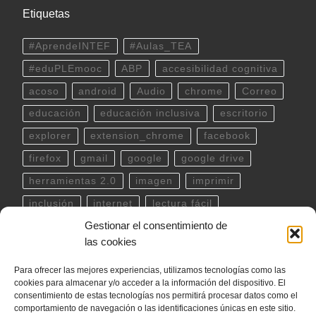
Etiquetas
#AprendeINTEF
#Aulas_TEA
#eduPLEmooc
ABP
accesibilidad cognitiva
acoso
android
Audio
chrome
Correo
educación
educación inclusiva
escritorio
explorer
extension_chrome
facebook
firefox
gmail
google
google drive
herramientas 2.0
imagen
imprimir
inclusión
internet
lectura fácil
Gestionar el consentimiento de
Libreoffice
linux
musica
outlook
pdf
las cookies
powerpoint
scratch
Seguridad
spotify
Para ofrecer las mejores experiencias, utilizamos tecnologías como las
teclado
Telegram
terminal
twitter
cookies para almacenar y/o acceder a la información del dispositivo. El
ubuntu
video
WhatsApp
windows
consentimiento de estas tecnologías nos permitirá procesar datos como el
comportamiento de navegación o las identificaciones únicas en este sitio.
word
YouTube