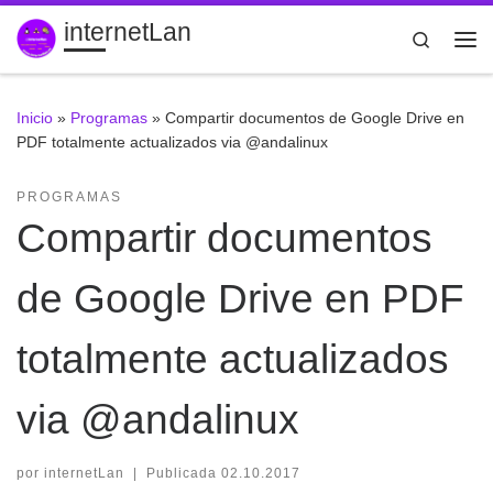
internetLan
Saltar al contenido
Search
Me
Inicio
»
Programas
»
Compartir documentos de Google Drive en
PDF totalmente actualizados via @andalinux
PROGRAMAS
Compartir documentos
de Google Drive en PDF
totalmente actualizados
via @andalinux
por
internetLan
|
Publicada
02.10.2017