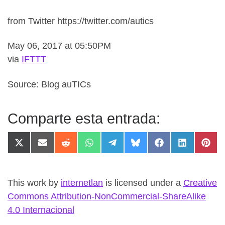
from Twitter https://twitter.com/autics
May 06, 2017 at 05:50PM
via
IFTTT
Source: Blog auTICs
Comparte esta entrada:
Compartir en X (Twitter)
Compartir en Email
Compartir en Reddit
Compartir en WhatsApp
Compartir en Telegram
Compartir en Bluesky
Compartir en F
Compartir 
Comp
This work
by
internetlan
is licensed under a
Creative
Commons Attribution-NonCommercial-ShareAlike
4.0 Internacional