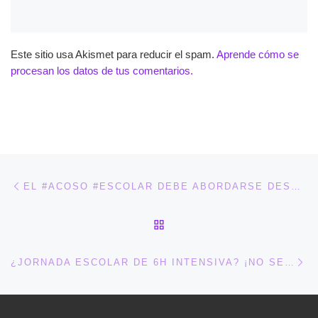
Este sitio usa Akismet para reducir el spam.
Aprende cómo se
procesan los datos de tus comentarios.
Navegación de entradas
Entrada anterior
EL #ACOSO #ESCOLAR DEBE ABORDARSE DESDE UN ENFOQUE MULTIDISCIPLINAR, SEGÚN UN INFORME HTTPS://T.CO/TE9T64WSI5
VOLVER A LA LISTA DE 
En
¿JORNADA ESCOLAR DE 6H INTENSIVA? ¡NO SEAMOS HIPÓCRITAS! VIA @IDIDACTIC HTTPS://T.CO/8GC3SSP1BO HTTPS://T.CO/EK86NAQ011