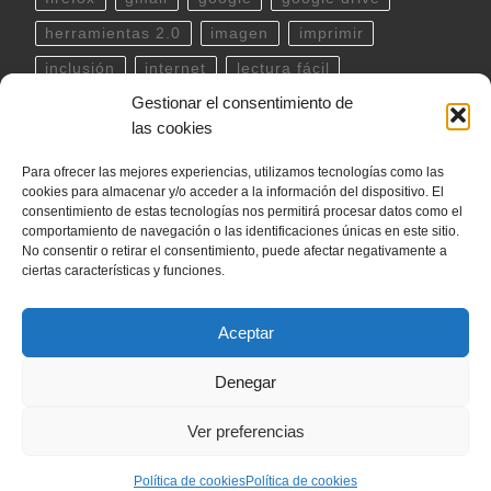
herramientas 2.0
imagen
imprimir
inclusión
internet
lectura fácil
Gestionar el consentimiento de
Libreoffice
linux
musica
outlook
pdf
las cookies
powerpoint
scratch
Seguridad
spotify
Para ofrecer las mejores experiencias, utilizamos tecnologías como las
teclado
Telegram
terminal
twitter
cookies para almacenar y/o acceder a la información del dispositivo. El
ubuntu
video
WhatsApp
windows
consentimiento de estas tecnologías nos permitirá procesar datos como el
comportamiento de navegación o las identificaciones únicas en este sitio.
word
YouTube
No consentir o retirar el consentimiento, puede afectar negativamente a
ciertas características y funciones.
Aceptar
© 2026
internetLan
– Todos los derechos reservados
Denegar
Funciona con
WP
– Diseñado con el
Tema Customizr
Ver preferencias
Política de cookies
Política de cookies