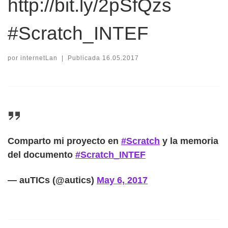
http://bit.ly/2pSfQzs
#Scratch_INTEF
por
internetLan
|
Publicada
16.05.2017
Comparto mi proyecto en
#Scratch
y la memoria
del documento
#Scratch_INTEF
— auTICs (@autics)
May 6, 2017