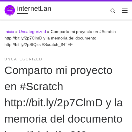
internetLan
Saltar al contenido
Search
Me
Inicio
»
Uncategorized
»
Comparto mi proyecto en #Scratch
http://bit.ly/2p7ClmD y la memoria del documento
http://bit.ly/2pSfQzs #Scratch_INTEF
UNCATEGORIZED
Comparto mi proyecto
en #Scratch
http://bit.ly/2p7ClmD y la
memoria del documento