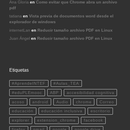
Ana Gloria
en
Como evitar que Chrome abra un archivo
pdf
tatiana
en
Vista previa de documentos word desde el
explorador de windows
internetLan
en
Reducir tamaño archivo PDF en Linux
Juan Ángel
en
Reducir tamaño archivo PDF en Linux
Etiquetas
#AprendeINTEF
#Aulas_TEA
#eduPLEmooc
ABP
accesibilidad cognitiva
acoso
android
Audio
chrome
Correo
educación
educación inclusiva
escritorio
explorer
extension_chrome
facebook
firefox
gmail
google
google drive