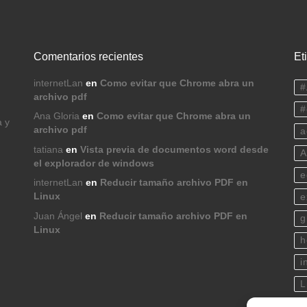
Comentarios recientes
Et
internetLan
en
Como evitar que Chrome abra un
#
archivo pdf
#
Ana Gloria
en
Como evitar que Chrome abra un
a y
archivo pdf
a
tatiana
en
Vista previa de documentos word desde
A
el explorador de windows
e
internetLan
en
Reducir tamaño archivo PDF en
Linux
e
Juan Ángel
en
Reducir tamaño archivo PDF en
g
Linux
h
i
L
p