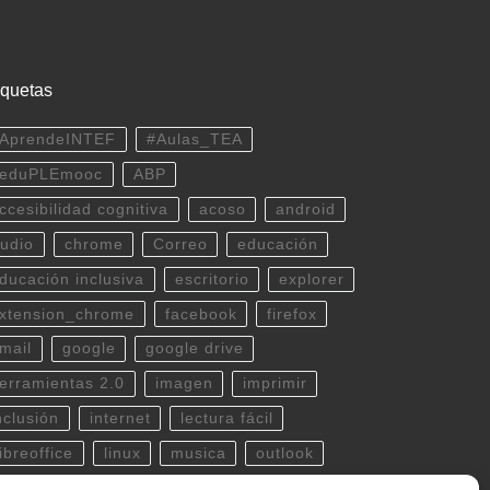
iquetas
AprendeINTEF
#Aulas_TEA
eduPLEmooc
ABP
ccesibilidad cognitiva
acoso
android
udio
chrome
Correo
educación
ducación inclusiva
escritorio
explorer
xtension_chrome
facebook
firefox
mail
google
google drive
erramientas 2.0
imagen
imprimir
nclusión
internet
lectura fácil
ibreoffice
linux
musica
outlook
df
powerpoint
scratch
Seguridad