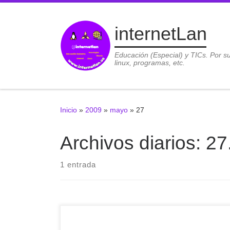
Saltar al contenido
internetLan
Educación (Especial) y TICs. Por s
linux, programas, etc.
Inicio
»
2009
»
mayo
»
27
Archivos diarios:
27
1 entrada
Es indudable que las redes sociales están de