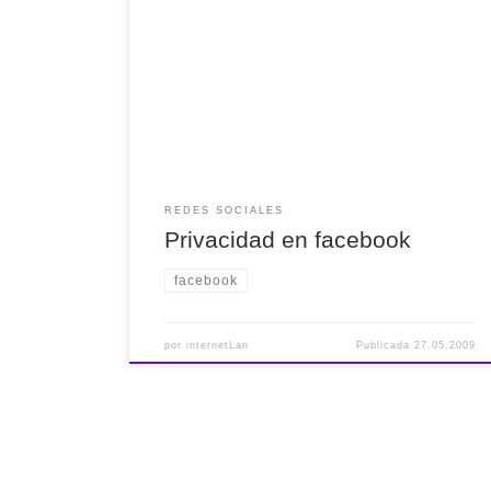
moda. Facebook actualmente está pegando muy
fuerte y aunque sinceramente no encuentre
mucho sentido a este tipo de redes, es obvio que
millones de personas han encontrado una
excelente utilidad para mantenerse en contacto
con sus conocidos, hacer nuevas amistades e
incluso […]
REDES SOCIALES
Privacidad en facebook
facebook
por
internetLan
Publicada
27.05.2009