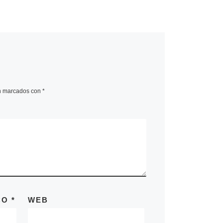
án marcados con
*
CO
*
WEB