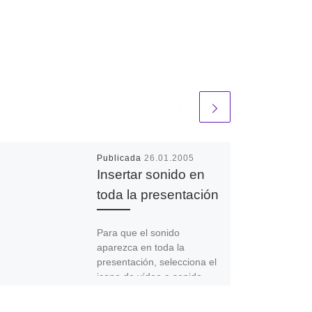
Publicada
26.01.2005
Insertar sonido en
toda la presentación
Para que el sonido
aparezca en toda la
presentación, selecciona el
icono de vídeo o sonido
cuyas opciones deseas
establecer. Haz clic […]