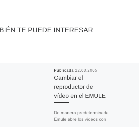
BIÉN TE PUEDE INTERESAR
Publicada
22.03.2005
Cambiar el
reproductor de
vídeo en el EMULE
De manera predeterminada
Emule abre los vídeos con
el Media Player. En el
apartado Reproductor de
vídeo escribe la ruta