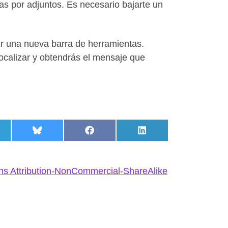
das por adjuntos. Es necesario bajarte un
er una nueva barra de herramientas.
localizar y obtendrás el mensaje que
hatsApp
partir en Telegram
Compartir en Bluesky
Compartir en Facebook
Compartir en LinkedI
s Attribution-NonCommercial-ShareAlike