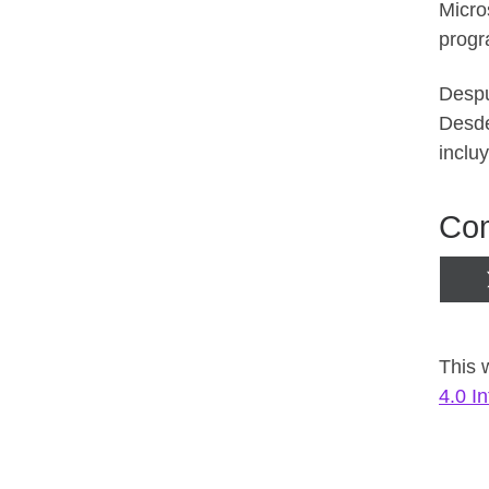
Micro
prog
Despu
Desde
incluy
Com
This 
4.0 I