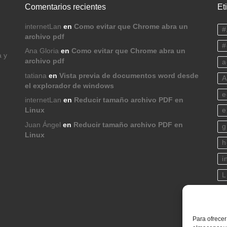
Comentarios recientes
Et
internetLan
en
Como evitar que Chrome abra un
#
archivo pdf
#
Ana Gloria
en
Como evitar que Chrome abra un
a y
archivo pdf
a
tatiana
en
Vista previa de documentos word desde
A
el explorador de windows
e
internetLan
en
Reducir tamaño archivo PDF en
Linux
e
Juan Ángel
en
Reducir tamaño archivo PDF en
g
Linux
h
i
L
p
s
Para ofrecer
t