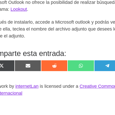
soft Outlook no ofrece la posibilidad de realizar búsque
rama:
Lookout
.
és de instalarlo, accede a Microsoft outlook y podrás v
 ella, teclea el nombre del archivo adjunto que desees 
e el adjunto.
parte esta entrada:
Compartir en X (Twitter)
Compartir en Email
Compartir en Reddit
Compartir en W
Com
work
by
internetLan
is licensed under a
Creative Common
nternacional