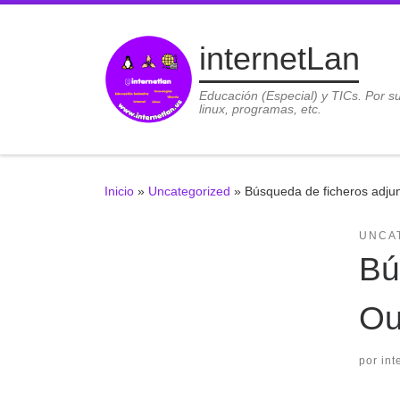
Saltar al contenido
internetLan
Educación (Especial) y TICs. Por s
linux, programas, etc.
Inicio
»
Uncategorized
»
Búsqueda de ficheros adjun
UNCA
Bú
Ou
por
int