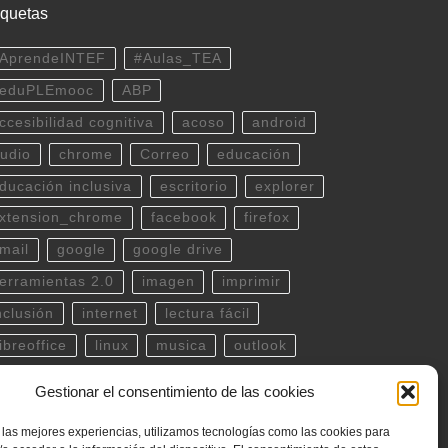
iquetas
AprendeINTEF
#Aulas_TEA
eduPLEmooc
ABP
ccesibilidad cognitiva
acoso
android
udio
chrome
Correo
educación
ducación inclusiva
escritorio
explorer
xtension_chrome
facebook
firefox
mail
google
google drive
erramientas 2.0
imagen
imprimir
nclusión
internet
lectura fácil
ibreoffice
linux
musica
outlook
df
powerpoint
scratch
Seguridad
Gestionar el consentimiento de las cookies
potify
teclado
Telegram
terminal
 las mejores experiencias, utilizamos tecnologías como las cookies para
witter
ubuntu
video
WhatsApp