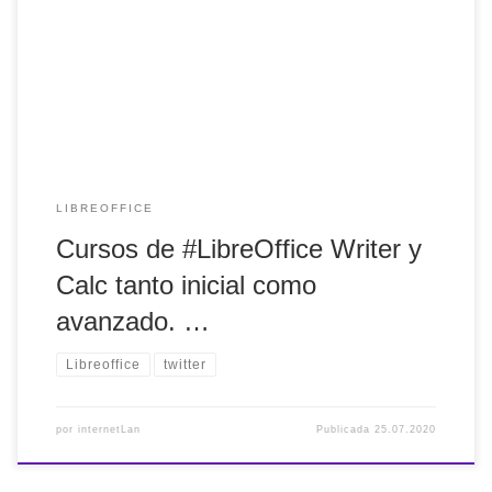
Cursos de #LibreOffice Writer y Calc tanto inicial como
avanzado. Si quieres solucionar tus dudas sobre #Writer y
#Calc os recomiendo estos cursos.
LIBREOFFICE
Cursos de #LibreOffice Writer y
Calc tanto inicial como
avanzado. …
Libreoffice
twitter
por
internetLan
Publicada
25.07.2020