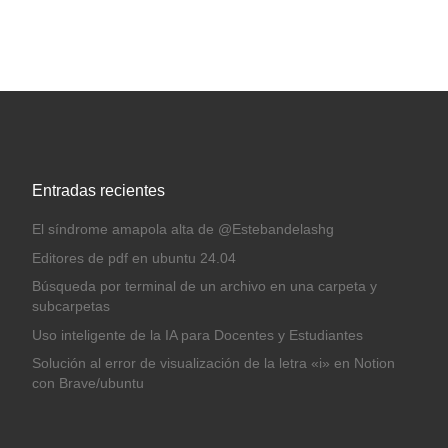
Entradas recientes
El síndrome amapola alta de @Estebandelashg
Editores de pdf en ubuntu 24.04
Búsqueda por terminal de un archivo en una carpeta y
subcarpetas
Uso inteligente de la IA para Docentes y Estudiantes
Solución al error de visualización de la letra «i» en Notion
con Brave/ubuntu