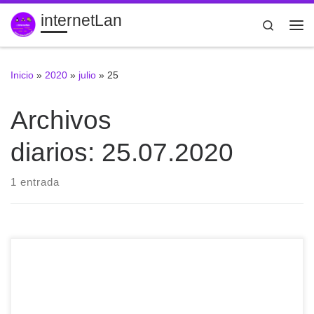
internetLan
Saltar al contenido
Search
Me
Inicio
»
2020
»
julio
»
25
Archivos
diarios:
25.07.2020
1 entrada