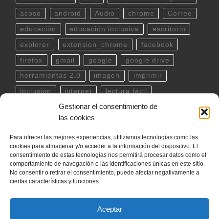
acoso
android
Audio
chrome
Correo
educación
educación inclusiva
escritorio
explorer
extension_chrome
facebook
firefox
gmail
google
google drive
herramientas 2.0
imagen
imprimir
inclusión
internet
lectura fácil
Gestionar el consentimiento de
Libreoffice
linux
musica
outlook
pdf
las cookies
powerpoint
scratch
Seguridad
spotify
Para ofrecer las mejores experiencias, utilizamos tecnologías como las
teclado
Telegram
terminal
twitter
cookies para almacenar y/o acceder a la información del dispositivo. El
ubuntu
video
WhatsApp
windows
consentimiento de estas tecnologías nos permitirá procesar datos como el
comportamiento de navegación o las identificaciones únicas en este sitio.
word
YouTube
No consentir o retirar el consentimiento, puede afectar negativamente a
ciertas características y funciones.
Aceptar