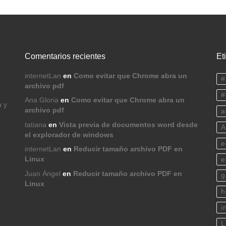
Comentarios recientes
Et
internetLan
en
Como evitar que Chrome abra un
#
archivo pdf
#
Ana Gloria
en
Como evitar que Chrome abra un
a y
archivo pdf
a
tatiana
en
Vista previa de documentos word desde
A
el explorador de windows
e
internetLan
en
Reducir tamaño archivo PDF en
Linux
e
Juan Ángel
en
Reducir tamaño archivo PDF en
g
Linux
h
i
L