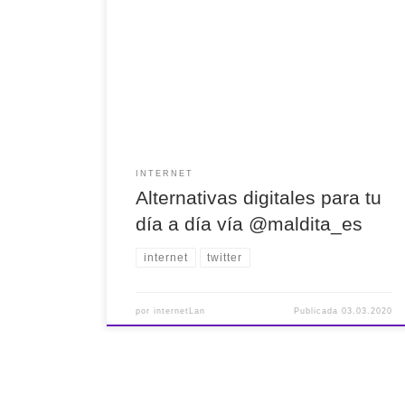
Alternativas digitales para tu día a día vía
@maldita_es . Recomiendo 👉 #Tor,
#DuckDuckgo, #OpenStreetMap, #ProtonMail,
#Signal, #DeepL y #uBlockOrigin. El resto no las
he probado 😉, pero las probaré 👍.
INTERNET
Alternativas digitales para tu
día a día vía @maldita_es
internet
twitter
por
internetLan
Publicada
03.03.2020