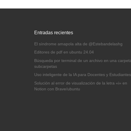
Entradas recientes
El síndrome amapola alta de @Estebandelashg
Editores de pdf en ubuntu 24.04
Búsqueda por terminal de un archivo en una carpet
subcarpetas
Uso inteligente de la IA para Docentes y Estudiantes
Solución al error de visualización de la letra «i» en
Notion con Brave/ubuntu