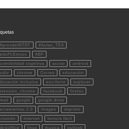
iquetas
AprendeINTEF
#Aulas_TEA
eduPLEmooc
ABP
ccesibilidad cognitiva
acoso
android
udio
chrome
Correo
educación
ducación inclusiva
escritorio
explorer
xtension_chrome
facebook
firefox
mail
google
google drive
erramientas 2.0
imagen
imprimir
nclusión
internet
lectura fácil
ibreoffice
linux
musica
outlook