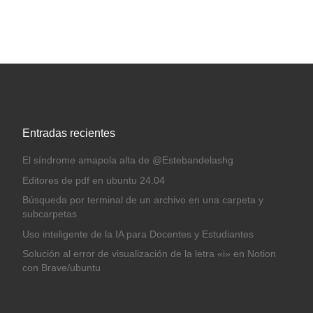
Entradas recientes
El síndrome amapola alta de @Estebandelashg
Editores de pdf en ubuntu 24.04
Búsqueda por terminal de un archivo en una carpeta y
subcarpetas
Uso inteligente de la IA para Docentes y Estudiantes
Solución al error de visualización de la letra «i» en Notion
con Brave/ubuntu