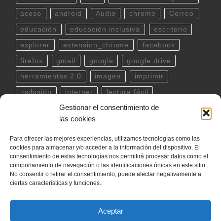
acoso
android
Audio
chrome
Correo
educación
educación inclusiva
escritorio
explorer
extension_chrome
facebook
firefox
gmail
google
google drive
herramientas 2.0
imagen
imprimir
inclusión
internet
lectura fácil
Gestionar el consentimiento de
Libreoffice
linux
musica
outlook
pdf
las cookies
powerpoint
scratch
Seguridad
spotify
Para ofrecer las mejores experiencias, utilizamos tecnologías como las
teclado
Telegram
terminal
twitter
cookies para almacenar y/o acceder a la información del dispositivo. El
ubuntu
video
WhatsApp
windows
consentimiento de estas tecnologías nos permitirá procesar datos como el
comportamiento de navegación o las identificaciones únicas en este sitio.
word
YouTube
No consentir o retirar el consentimiento, puede afectar negativamente a
ciertas características y funciones.
Aceptar