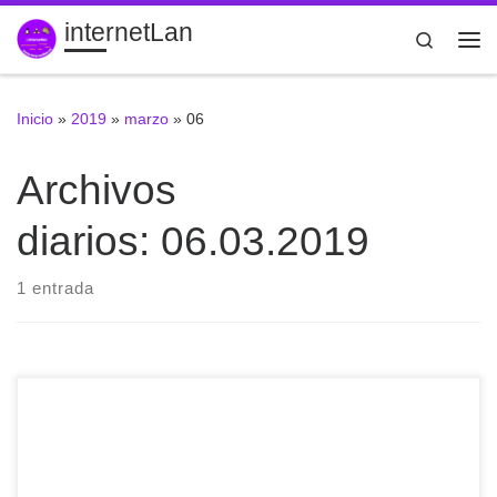
internetLan
Saltar al contenido
Search
Me
Inicio
»
2019
»
marzo
»
06
Archivos
diarios:
06.03.2019
1 entrada