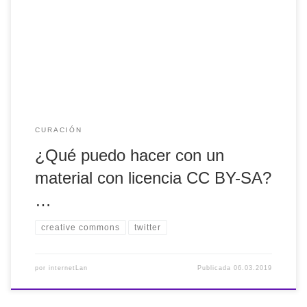
¿Qué puedo hacer con un material con licencia CC BY-SA?
CURACIÓN
¿Qué puedo hacer con un
material con licencia CC BY-SA?
…
creative commons
twitter
por
internetLan
Publicada
06.03.2019