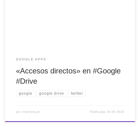
utilización con cuidado porque realmente no son simples
accesos directos. Cualquier modificación o eliminación de la
copia afectará al original https://t.co/DCsg9GMASR —
internetLan (@internetlan) 23 de septiembre de 2018
GOOGLE APPS
«Accesos directos» en #Google
#Drive
google
google drive
twitter
por
internetLan
Publicada
24.09.2018