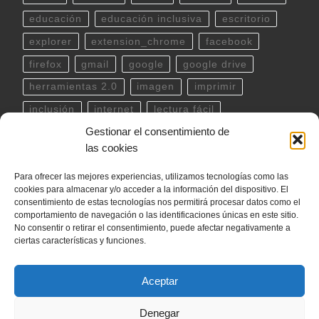
educación
educación inclusiva
escritorio
explorer
extension_chrome
facebook
firefox
gmail
google
google drive
herramientas 2.0
imagen
imprimir
inclusión
internet
lectura fácil
Gestionar el consentimiento de
Libreoffice
linux
musica
outlook
pdf
las cookies
powerpoint
scratch
Seguridad
spotify
Para ofrecer las mejores experiencias, utilizamos tecnologías como las
teclado
Telegram
terminal
twitter
cookies para almacenar y/o acceder a la información del dispositivo. El
ubuntu
video
WhatsApp
windows
consentimiento de estas tecnologías nos permitirá procesar datos como el
comportamiento de navegación o las identificaciones únicas en este sitio.
word
YouTube
No consentir o retirar el consentimiento, puede afectar negativamente a
ciertas características y funciones.
Aceptar
© 2026
internetLan
– Todos los derechos reservados
Denegar