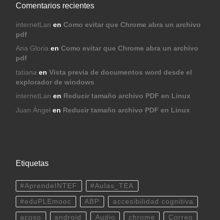
Comentarios recientes
internetLan
en
Como evitar que Chrome abra un archivo
pdf
Ana Gloria
en
Como evitar que Chrome abra un archivo
pdf
tatiana
en
Vista previa de documentos word desde el
explorador de windows
internetLan
en
Reducir tamaño archivo PDF en Linux
Juan Ángel
en
Reducir tamaño archivo PDF en Linux
Etiquetas
#AprendeINTEF
#Aulas_TEA
#eduPLEmooc
ABP
accesibilidad cognitiva
acoso
android
Audio
chrome
Correo