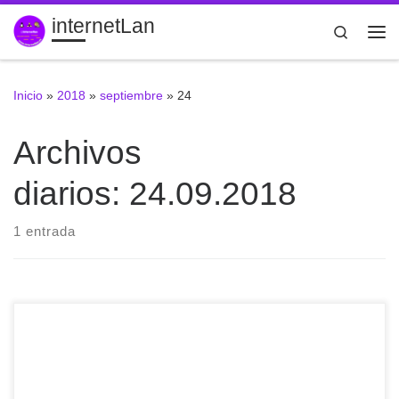
internetLan
Saltar al contenido
Search
Me
Inicio
»
2018
»
septiembre
»
24
Archivos
diarios:
24.09.2018
1 entrada
"Accesos directos" en #Google #Drive. Recomiendo su