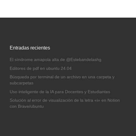
Entradas recientes
El síndrome amapola alta de @Estebandelashg
Editores de pdf en ubuntu 24.04
Búsqueda por terminal de un archivo en una carpeta y
subcarpetas
Uso inteligente de la IA para Docentes y Estudiantes
Solución al error de visualización de la letra «i» en Notion
con Brave/ubuntu