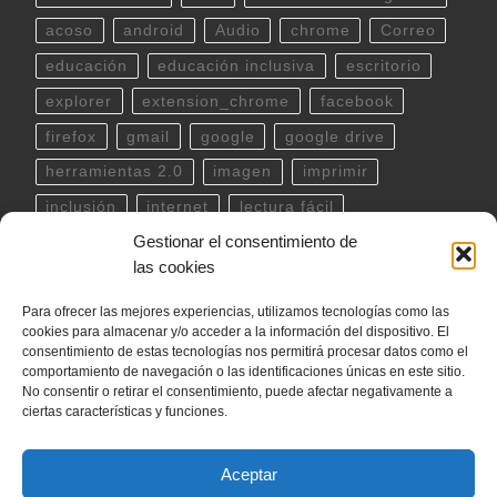
acoso
android
Audio
chrome
Correo
educación
educación inclusiva
escritorio
explorer
extension_chrome
facebook
firefox
gmail
google
google drive
herramientas 2.0
imagen
imprimir
inclusión
internet
lectura fácil
Gestionar el consentimiento de
Libreoffice
linux
musica
outlook
pdf
las cookies
powerpoint
scratch
Seguridad
spotify
Para ofrecer las mejores experiencias, utilizamos tecnologías como las
teclado
Telegram
terminal
twitter
cookies para almacenar y/o acceder a la información del dispositivo. El
ubuntu
video
WhatsApp
windows
consentimiento de estas tecnologías nos permitirá procesar datos como el
comportamiento de navegación o las identificaciones únicas en este sitio.
word
YouTube
No consentir o retirar el consentimiento, puede afectar negativamente a
ciertas características y funciones.
Aceptar