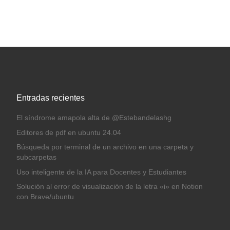
Entradas recientes
El síndrome amapola alta de @Estebandelashg
Editores de pdf en ubuntu 24.04
Búsqueda por terminal de un archivo en una carpeta y
subcarpetas
Uso inteligente de la IA para Docentes y Estudiantes
Solución al error de visualización de la letra «i» en Notion
con Brave/ubuntu