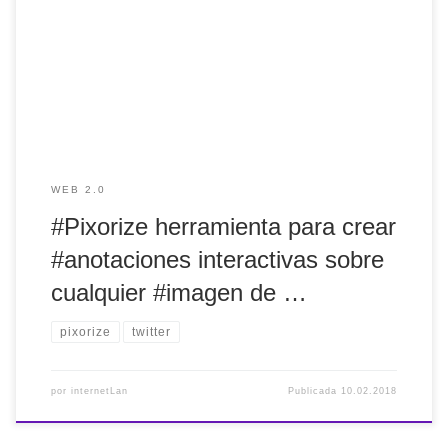
sobre cualquier #imagen de forma sencilla
https://t.co/sWjXA8l0Me — internetLan (@internetlan)
2018(e)ko otsailak 10
WEB 2.0
#Pixorize herramienta para crear
#anotaciones interactivas sobre
cualquier #imagen de …
pixorize
twitter
por
internetLan
Publicada
10.02.2018