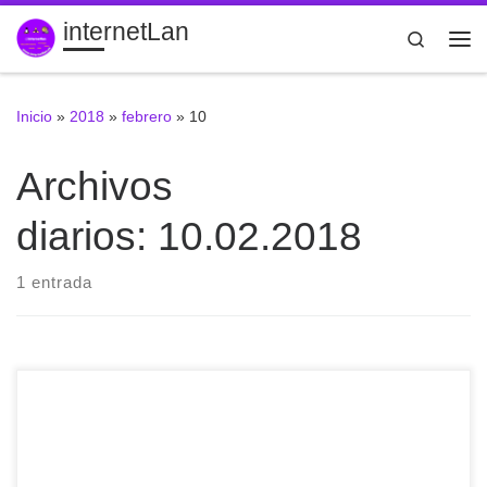
internetLan
Saltar al contenido
Search
Me
Inicio
»
2018
»
febrero
»
10
Archivos
diarios:
10.02.2018
1 entrada
#Pixorize herramienta para crear #anotaciones interactivas