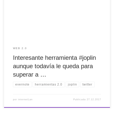
para superar a #evernote. Ánimo, porque evernote es
demasiado caro https://t.co/pmJ788DSEV — internetLan
(@internetlan) 2017(e)ko abenduak 27
WEB 2.0
Interesante herramienta #joplin
aunque todavía le queda para
superar a …
evernote
herramientas 2.0
joplin
twitter
por
internetLan
Publicada
27.12.2017