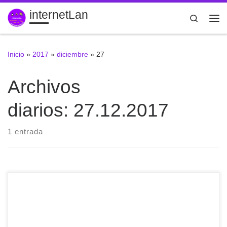
internetLan
Saltar al contenido
Search
Me
Inicio
»
2017
»
diciembre
»
27
Archivos
diarios:
27.12.2017
1 entrada
Interesante herramienta #joplin aunque todavía le queda