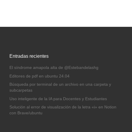
Entradas recientes
El síndrome amapola alta de @Estebandelashg
Editores de pdf en ubuntu 24.04
Búsqueda por terminal de un archivo en una carpeta y
subcarpetas
Uso inteligente de la IA para Docentes y Estudiantes
Solución al error de visualización de la letra «i» en Notion
con Brave/ubuntu