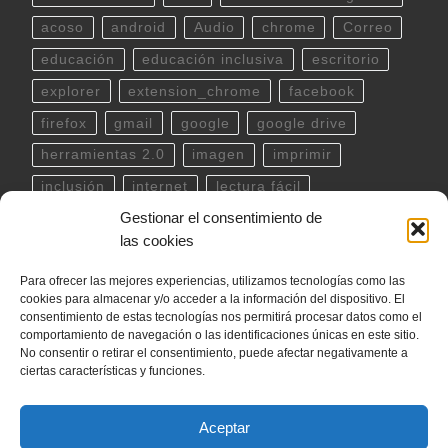
acoso
android
Audio
chrome
Correo
educación
educación inclusiva
escritorio
explorer
extension_chrome
facebook
firefox
gmail
google
google drive
herramientas 2.0
imagen
imprimir
inclusión
internet
lectura fácil
Gestionar el consentimiento de
Libreoffice
linux
musica
outlook
pdf
las cookies
powerpoint
scratch
Seguridad
spotify
Para ofrecer las mejores experiencias, utilizamos tecnologías como las
teclado
Telegram
terminal
twitter
cookies para almacenar y/o acceder a la información del dispositivo. El
ubuntu
video
WhatsApp
windows
consentimiento de estas tecnologías nos permitirá procesar datos como el
comportamiento de navegación o las identificaciones únicas en este sitio.
word
YouTube
No consentir o retirar el consentimiento, puede afectar negativamente a
ciertas características y funciones.
Aceptar