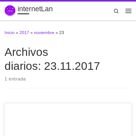
internetLan
Saltar al contenido
Search
Me
Inicio
»
2017
»
noviembre
»
23
Archivos
diarios:
23.11.2017
1 entrada