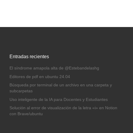
Entradas recientes
El síndrome amapola alta de @Estebandelashg
Editores de pdf en ubuntu 24.04
Búsqueda por terminal de un archivo en una carpeta y
subcarpetas
Uso inteligente de la IA para Docentes y Estudiantes
Solución al error de visualización de la letra «i» en Notion
con Brave/ubuntu