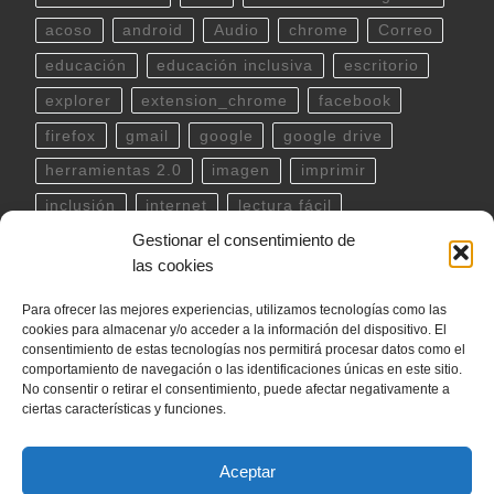
acoso
android
Audio
chrome
Correo
educación
educación inclusiva
escritorio
explorer
extension_chrome
facebook
firefox
gmail
google
google drive
herramientas 2.0
imagen
imprimir
inclusión
internet
lectura fácil
Gestionar el consentimiento de
Libreoffice
linux
musica
outlook
pdf
las cookies
powerpoint
scratch
Seguridad
spotify
Para ofrecer las mejores experiencias, utilizamos tecnologías como las
teclado
Telegram
terminal
twitter
cookies para almacenar y/o acceder a la información del dispositivo. El
ubuntu
video
WhatsApp
windows
consentimiento de estas tecnologías nos permitirá procesar datos como el
comportamiento de navegación o las identificaciones únicas en este sitio.
word
YouTube
No consentir o retirar el consentimiento, puede afectar negativamente a
ciertas características y funciones.
Aceptar