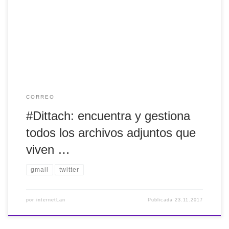
#Dittach: encuentra y gestiona todos los archivos adjuntos
que viven en tu correo de #Gmail https://t.co/1xGDHUhScr
— internetLan (@internetlan) 2017(e)ko azaroak 23
CORREO
#Dittach: encuentra y gestiona
todos los archivos adjuntos que
viven …
gmail
twitter
por
internetLan
Publicada
23.11.2017