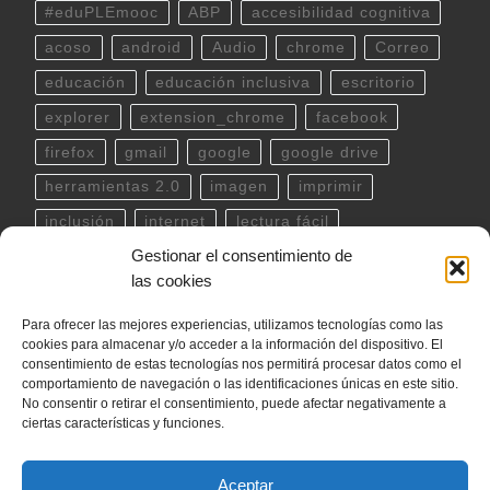
#eduPLEmooc
ABP
accesibilidad cognitiva
acoso
android
Audio
chrome
Correo
educación
educación inclusiva
escritorio
explorer
extension_chrome
facebook
firefox
gmail
google
google drive
herramientas 2.0
imagen
imprimir
inclusión
internet
lectura fácil
Gestionar el consentimiento de
Libreoffice
linux
musica
outlook
pdf
las cookies
powerpoint
scratch
Seguridad
spotify
Para ofrecer las mejores experiencias, utilizamos tecnologías como las
teclado
Telegram
terminal
twitter
cookies para almacenar y/o acceder a la información del dispositivo. El
ubuntu
video
WhatsApp
windows
consentimiento de estas tecnologías nos permitirá procesar datos como el
comportamiento de navegación o las identificaciones únicas en este sitio.
word
YouTube
No consentir o retirar el consentimiento, puede afectar negativamente a
ciertas características y funciones.
Aceptar