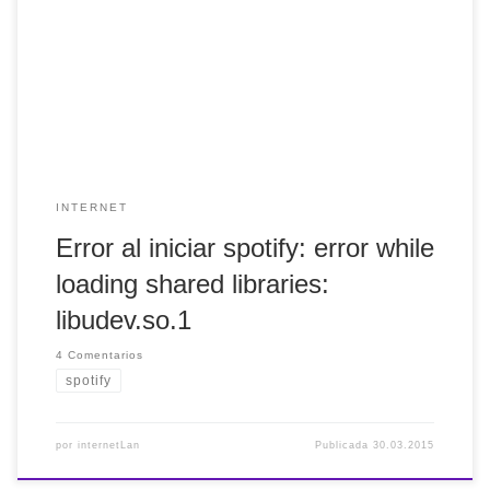
ordenador han vuelto a aparecer. En esta ocasión el
perjudicado ha sido spotify. De la noche a la mañana no se
me iniciaba y la única forma de escuchar música era a
través […]
INTERNET
Error al iniciar spotify: error while
loading shared libraries:
libudev.so.1
4 Comentarios
spotify
por
internetLan
Publicada
30.03.2015