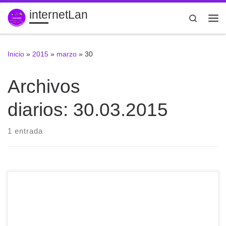
internetLan
Saltar al contenido
Search
Me
Inicio
»
2015
»
marzo
»
30
Archivos
diarios:
30.03.2015
1 entrada
creative commons licensed ( BY-NC-ND ) flickr photo
shared by Scott Beale Recientemente los duendes de mi