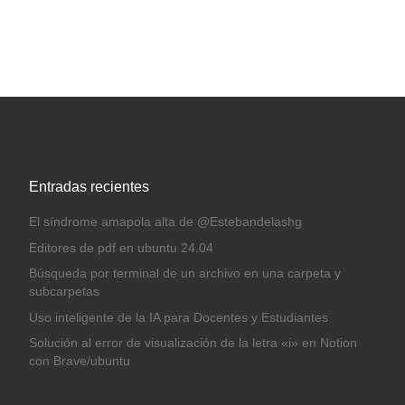
Entradas recientes
El síndrome amapola alta de @Estebandelashg
Editores de pdf en ubuntu 24.04
Búsqueda por terminal de un archivo en una carpeta y
subcarpetas
Uso inteligente de la IA para Docentes y Estudiantes
Solución al error de visualización de la letra «i» en Notion
con Brave/ubuntu