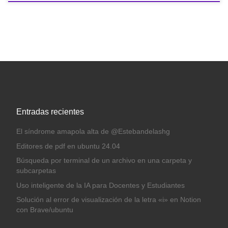
Entradas recientes
El síndrome amapola alta de @Estebandelashg
Editores de pdf en ubuntu 24.04
Búsqueda por terminal de un archivo en una carpeta y
subcarpetas
Uso inteligente de la IA para Docentes y Estudiantes
Solución al error de visualización de la letra «i» en Notion
con Brave/ubuntu