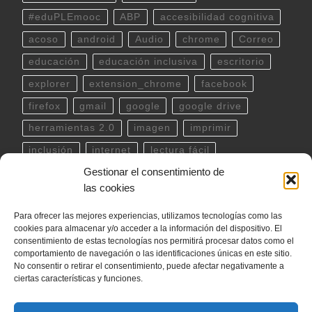
#eduPLEmooc
ABP
accesibilidad cognitiva
acoso
android
Audio
chrome
Correo
educación
educación inclusiva
escritorio
explorer
extension_chrome
facebook
firefox
gmail
google
google drive
herramientas 2.0
imagen
imprimir
inclusión
internet
lectura fácil
Gestionar el consentimiento de
Libreoffice
linux
musica
outlook
pdf
las cookies
powerpoint
scratch
Seguridad
spotify
Para ofrecer las mejores experiencias, utilizamos tecnologías como las
teclado
Telegram
terminal
twitter
cookies para almacenar y/o acceder a la información del dispositivo. El
ubuntu
video
WhatsApp
windows
consentimiento de estas tecnologías nos permitirá procesar datos como el
comportamiento de navegación o las identificaciones únicas en este sitio.
word
YouTube
No consentir o retirar el consentimiento, puede afectar negativamente a
ciertas características y funciones.