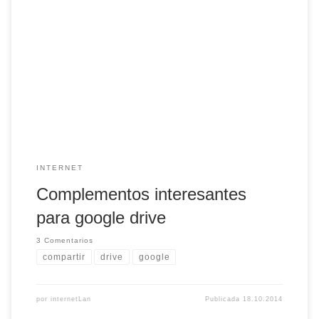
Google drive es una excelente herramienta para realizar
trabajos compartidos y muy fácil de utilizar en el aula.
Además, puedes aumentar su potencia instalando
complementos. Existen infinidad de ellos, aquí como
muestra te enseño los que más utilizo o que pueden ser
interesantes. EasyBib blibliography creator: aunque no es
tan […]
INTERNET
Complementos interesantes
para google drive
3 Comentarios
compartir
drive
google
por
internetLan
Publicada
18.10.2014