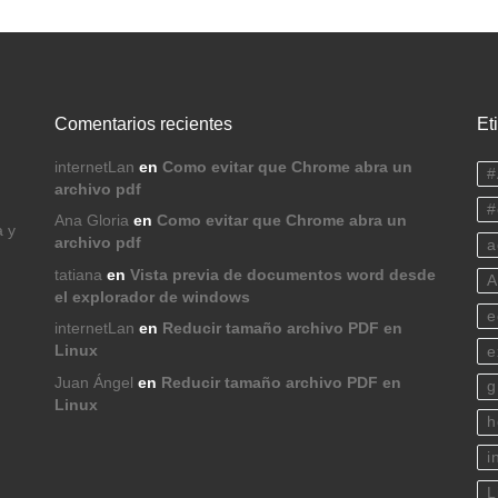
Comentarios recientes
Et
internetLan
en
Como evitar que Chrome abra un
#
archivo pdf
#
Ana Gloria
en
Como evitar que Chrome abra un
a y
archivo pdf
a
tatiana
en
Vista previa de documentos word desde
A
el explorador de windows
e
internetLan
en
Reducir tamaño archivo PDF en
Linux
e
Juan Ángel
en
Reducir tamaño archivo PDF en
g
Linux
h
i
L