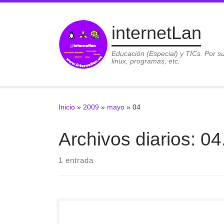
Saltar al contenido
internetLan
Educación (Especial) y TICs. Por s
linux, programas, etc.
Inicio
»
2009
»
mayo
»
04
Archivos diarios:
04
1 entrada
Cuando se cambia la configuración de la pantalla