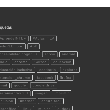
iquetas
AprendeINTEF
#Aulas_TEA
eduPLEmooc
ABP
ccesibilidad cognitiva
acoso
android
udio
chrome
Correo
educación
ducación inclusiva
escritorio
explorer
xtension_chrome
facebook
firefox
mail
google
google drive
erramientas 2.0
imagen
imprimir
nclusión
internet
lectura fácil
ibreoffice
linux
musica
outlook