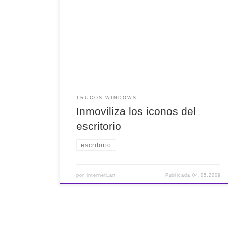
en windows xp (modificamos la resolución) los
iconos pueden descolocarse y si eres de los que
tienen ordenado el escritorio, está situación es
un verdadero incordio. Para evitarlo sigue los
siguientes pasos: Inicio >> ejecutar y escribe
regedit. Pulsa Aceptar. Una […]
TRUCOS WINDOWS
Inmoviliza los iconos del
escritorio
escritorio
por
internetLan
Publicada
04.05.2009