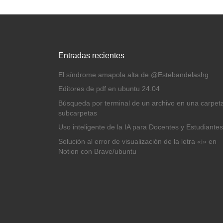
Entradas recientes
El síndrome amapola alta de @Estebandelashg
Editores de pdf en ubuntu 24.04
Búsqueda por terminal de un archivo en una carpet
subcarpetas
Uso inteligente de la IA para Docentes y Estudiantes
Solución al error de visualización de la letra «i» en
Notion con Brave/ubuntu