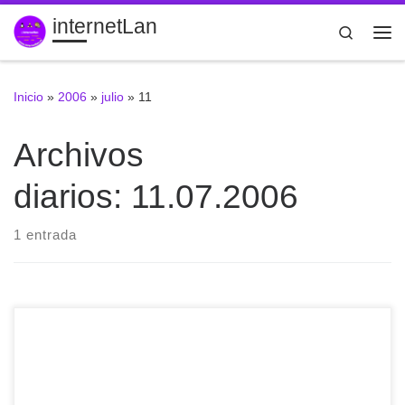
internetLan
Saltar al contenido
Search
Me
Inicio
»
2006
»
julio
»
11
Archivos
diarios:
11.07.2006
1 entrada
En ocasiones es necesario interrumpir una lista numerada
para insertar un párrafo de texto normal. Al volver con la