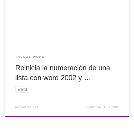
lista, word automáticamente vuelve a comenzar desde el
principio. Para reanudar la lista en vez de crear una nueva
sigue los siguientes pasos: Haz clic en Herramientas,
Opciones de Autocorrección. Activa […]
TRUCOS WORD
Reinicia la numeración de una
lista con word 2002 y …
word
por
internetLan
Publicada
11.07.2006