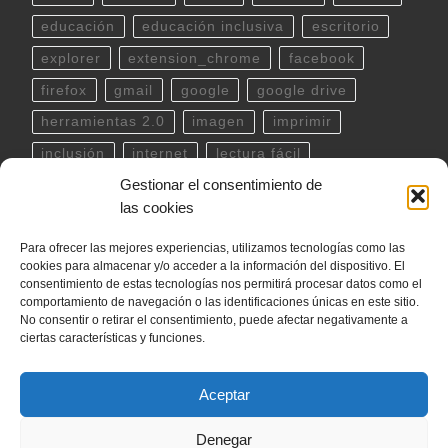
educación
educación inclusiva
escritorio
explorer
extension_chrome
facebook
firefox
gmail
google
google drive
herramientas 2.0
imagen
imprimir
inclusión
internet
lectura fácil
Gestionar el consentimiento de
Libreoffice
linux
musica
outlook
pdf
las cookies
powerpoint
scratch
Seguridad
spotify
Para ofrecer las mejores experiencias, utilizamos tecnologías como las
teclado
Telegram
terminal
twitter
cookies para almacenar y/o acceder a la información del dispositivo. El
ubuntu
video
WhatsApp
windows
consentimiento de estas tecnologías nos permitirá procesar datos como el
comportamiento de navegación o las identificaciones únicas en este sitio.
word
YouTube
No consentir o retirar el consentimiento, puede afectar negativamente a
ciertas características y funciones.
Aceptar
© 2026
internetLan
– Todos los derechos reservados
Denegar