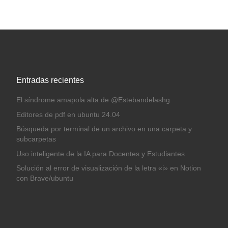
Entradas recientes
El síndrome amapola alta de @Estebandelashg
Editores de pdf en ubuntu 24.04
Búsqueda por terminal de un archivo en una carpeta y
subcarpetas
Uso inteligente de la IA para Docentes y Estudiantes
Solución al error de visualización de la letra «i» en Notion
con Brave/ubuntu