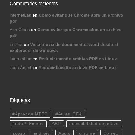
Comentarios recientes
internetLan
en
Como evitar que Chrome abra un archivo
pdf
Ana Gloria
en
Como evitar que Chrome abra un archivo
pdf
tatiana
en
Vista previa de documentos word desde el
explorador de windows
internetLan
en
Reducir tamaño archivo PDF en Linux
Juan Ángel
en
Reducir tamaño archivo PDF en Linux
Etiquetas
#AprendeINTEF
#Aulas_TEA
#eduPLEmooc
ABP
accesibilidad cognitiva
acoso
android
Audio
chrome
Correo