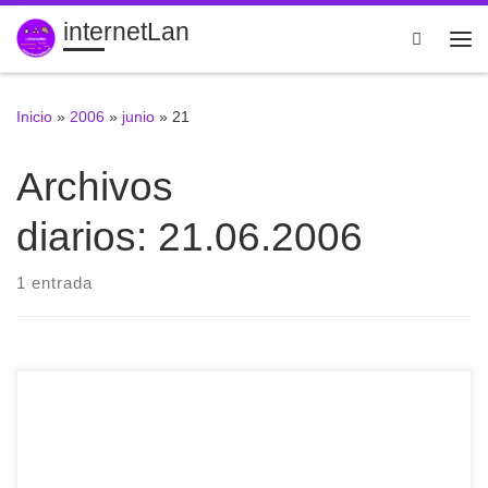
internetLan
Saltar al contenido
Search
Me
Inicio
»
2006
»
junio
»
21
Archivos
diarios:
21.06.2006
1 entrada
¿Como se envia el mismo email a distintas personas, pero