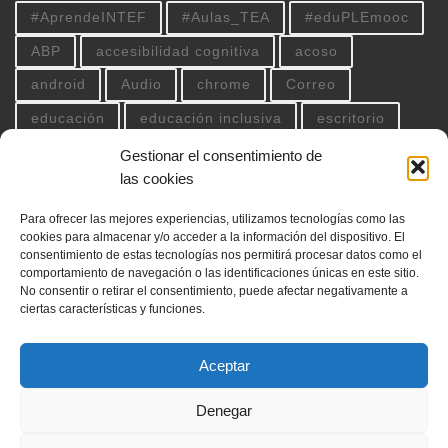
#AprendeINTEF
#Aulas_TEA
#eduPLEmooc
ABP
accesibilidad cognitiva
acoso
android
Audio
chrome
Correo
educación
educación inclusiva
escritorio
explorer
extension_chrome
facebook
Gestionar el consentimiento de
las cookies
firefox
gmail
google
google drive
herramientas 2.0
imagen
imprimir
Para ofrecer las mejores experiencias, utilizamos tecnologías como las
cookies para almacenar y/o acceder a la información del dispositivo. El
inclusión
internet
lectura fácil
Libreoffice
consentimiento de estas tecnologías nos permitirá procesar datos como el
comportamiento de navegación o las identificaciones únicas en este sitio.
linux
musica
outlook
pdf
powerpoint
No consentir o retirar el consentimiento, puede afectar negativamente a
ciertas características y funciones.
scratch
Seguridad
spotify
teclado
Telegram
terminal
twitter
ubuntu
Aceptar
video
WhatsApp
windows
word
Denegar
YouTube