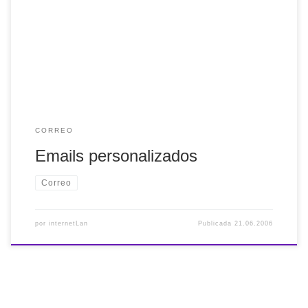
que esté personalizado? Seguro que te lo has preguntado
más de una vez. Aquí te dejo tanto en formato pdf como en
la dirección donde he encontrado la solución: Curso sigm.
En formato pdf. Si te lo quieres bajar el […]
CORREO
Emails personalizados
Correo
por
internetLan
Publicada
21.06.2006